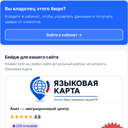
Вы владелец этого бюро?
Войдите в кабинет, чтобы управлять данными и получать
заявки от клиентов.
Войти в кабинет →
Бейдж для вашего сайта
Разместите на своём сайте актуальный рейтинг из каталога
Языковая Карта.
Анат — миграционный центр
★
★
★
★
★
4.8
219 отзывов