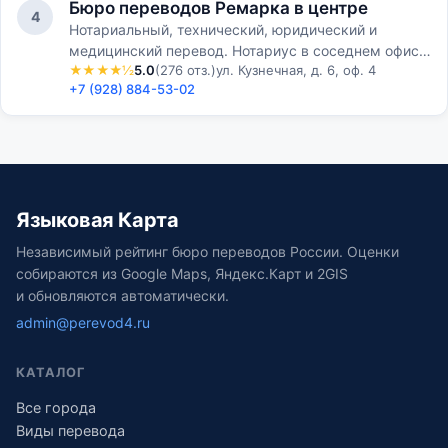
Бюро переводов Ремарка в центре
4
Нотариальный, технический, юридический и
медицинский перевод. Нотариус в соседнем офисе.
★★★★½
5.0
(276 отз.)
ул. Кузнечная, д. 6, оф. 4
Апостиль. 10–20 минут на стандартный документ.
+7 (928) 884-53-02
Языковая Карта
Независимый рейтинг бюро переводов России. Оценки
собираются из Google Maps, Яндекс.Карт и 2GIS
и обновляются автоматически.
admin@perevod4.ru
КАТАЛОГ
Все города
Виды перевода