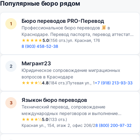
Популярные бюро рядом
Бюро переводов PRO-Перевод
1
Профессиональное бюро переводов
в
Краснодаре. Перевод паспорта, перевод аттестата,
★★★★★
5.0
(156 отз.)
ул. Красная, 176
перевод технической документации, перевод
8 (903) 458-52-38
юридической документаци…
Мигрант23
2
Юридическое сопровождение миграционных
вопросов в Краснодаре
★★★★½
4.8
(184 отз.)
Путевая ул., 1
+7 (918) 213-93-33
Языкон бюро переводов
3
Технический перевод, сопровождение
международных переговоров и выполнение
★★★★½
5.0
(133 отз.)
крупных проектов на нескольких иностранных
Красная ул., 154, этаж 2, офис 206/2
8 (800) 200-97-32
языках — эту работу много лет вып…