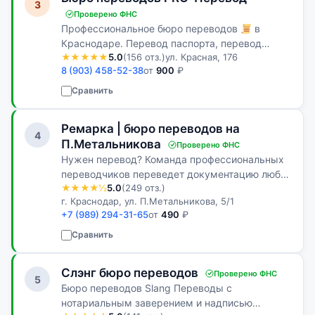
3
Проверено ФНС
Профессиональное бюро переводов
в
Краснодаре. Перевод паспорта, перевод
★★★★★
5.0
(156 отз.)
ул. Красная, 176
аттестата, перевод технической
8 (903) 458-52-38
от
900
₽
документации, перевод юридической
документации
Сравнить
Ремарка | бюро переводов на
4
П.Метальникова
Проверено ФНС
Нужен перевод? Команда профессиональных
переводчиков переведет документацию любой
★★★★½
5.0
(249 отз.)
сложности. Услуги перевода технических,
г. Краснодар, ул. П.Метальникова, 5/1
юридических и медицинских документов.
+7 (989) 294-31-65
от
490
₽
Сравнить
Слэнг бюро переводов
Проверено ФНС
5
Бюро переводов Slang Переводы с
нотариальным заверением и надписью