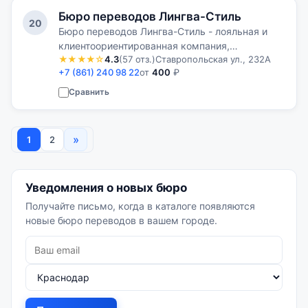
Бюро переводов Лингва-Стиль
20
Бюро переводов Лингва-Стиль - лояльная и
клиентоориентированная компания,
★★★★☆
4.3
(57 отз.)
Ставропольская ул., 232А
стремящаяся к долгосрочному
+7 (861) 240 98 22
от
400
₽
сотрудничеству
Сравнить
»
1
2
Уведомления о новых бюро
Получайте письмо, когда в каталоге появляются
новые бюро переводов в вашем городе.