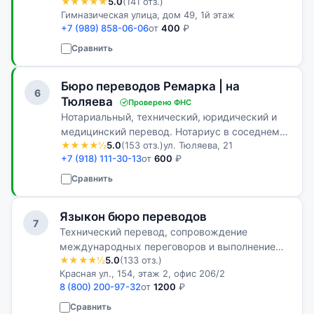
★★★★★
5.0
(141 отз.)
нотариуса на любом иностранном языке
Гимназическая улица, дом 49, 1й этаж
+7 (989) 858-06-06
от
400
₽
Сравнить
Бюро переводов Ремарка | на
6
Тюляева
Проверено ФНС
Нотариальный, технический, юридический и
медицинский перевод. Нотариус в соседнем
★★★★½
5.0
(153 отз.)
ул. Тюляева, 21
офисе. Апостиль. 10–20 минут на стандартный
+7 (918) 111-30-13
от
600
₽
документ.
Сравнить
Языкон бюро переводов
7
Технический перевод, сопровождение
международных переговоров и выполнение
★★★★½
5.0
(133 отз.)
крупных проектов на нескольких иностранных
Красная ул., 154, этаж 2, офис 206/2
языках — эту работу много лет выполняет
8 (800) 200-97-32
от
1200
₽
многоязычная команда бюро переводов
ЯЗЫКОН.…
Сравнить