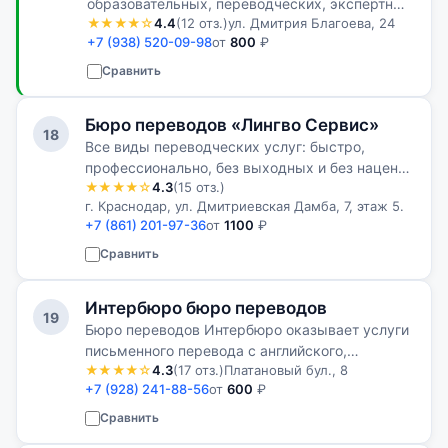
образовательных, переводческих, экспертных
★★★★☆
4.4
(12 отз.)
ул. Дмитрия Благоева, 24
и сертификационных услуг.
+7 (938) 520-09-98
от
800
₽
Сравнить
Бюро переводов «Лингво Сервис»
18
Все виды переводческих услуг: быстро,
профессионально, без выходных и без наценок
★★★★☆
4.3
(15 отз.)
за срочность
г. Краснодар, ул. Дмитриевская Дамба, 7, этаж 5.
+7 (861) 201-97-36
от
1100
₽
Сравнить
Интербюро бюро переводов
19
Бюро переводов Интербюро оказывает услуги
письменного перевода с английского,
★★★★☆
4.3
(17 отз.)
Платановый бул., 8
армянского, французского, румынского /
+7 (928) 241-88-56
от
600
₽
молдавского, узбекского и других языков на
русский язык и обратно.
Сравнить