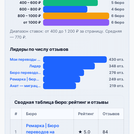
400 – 600 ₽
5 бюро
600 – 800 ₽
4 бюро
800 – 1000 ₽
6 бюро
от 1000 ₽
6 бюро
Диапазон ставок: от 400 до 1 200 ₽ за страницу. Средняя
— 770 ₽.
Лидеры по числу отзывов
Мои переводы — …
430 отз.
Лидер
348 отз.
Бюро переводов Ремарк…
276 отз.
Ремарка | бюро перево…
249 отз.
Анат — миграцио…
219 отз.
Сводная таблица бюро: рейтинг и отзывы
#
Бюро
Рейтинг
Отзывов
Ремарка | Бюро
1
переводов на
★ 5.0
84