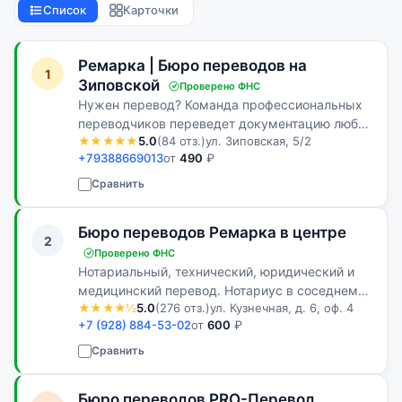
Список
Карточки
Ремарка | Бюро переводов на
1
Зиповской
Проверено ФНС
Нужен перевод? Команда профессиональных
переводчиков переведет документацию любой
★★★★★
5.0
(84 отз.)
ул. Зиповская, 5/2
сложности. Услуги перевода технических,
+79388669013
от
490
₽
юридических и медицинских документов.
Сравнить
Бюро переводов Ремарка в центре
2
Проверено ФНС
Нотариальный, технический, юридический и
медицинский перевод. Нотариус в соседнем
★★★★½
5.0
(276 отз.)
ул. Кузнечная, д. 6, оф. 4
офисе. Апостиль. 10–20 минут на стандартный
+7 (928) 884-53-02
от
600
₽
документ.
Сравнить
Бюро переводов PRO-Перевод