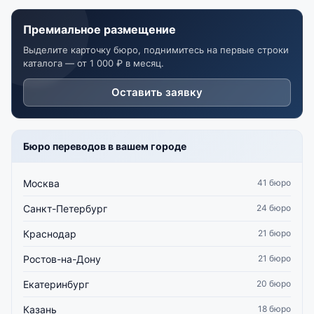
Премиальное размещение
Выделите карточку бюро, поднимитесь на первые строки
каталога — от 1 000 ₽ в месяц.
Оставить заявку
Бюро переводов в вашем городе
Москва
41 бюро
Санкт-Петербург
24 бюро
Краснодар
21 бюро
Ростов-на-Дону
21 бюро
Екатеринбург
20 бюро
Казань
18 бюро