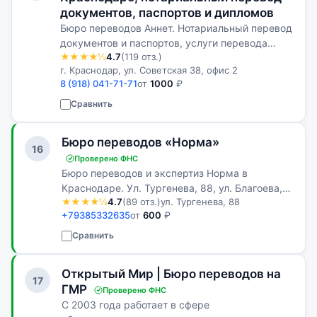
документов, паспортов и дипломов
Бюро переводов Аннет. Нотариальный перевод
документов и паспортов, услуги перевода
★★★★½
4.7
(119 отз.)
технических, юридических и медицинских
г. Краснодар, ул. Советская 38, офис 2
документов, текстов и справок!
8 (918) 041-71-71
от
1000
₽
Сравнить
Бюро переводов «Норма»
16
Проверено ФНС
Бюро переводов и экспертиз Норма в
Краснодаре. Ул. Тургенева, 88, ул. Благоева,
★★★★½
4.7
(89 отз.)
ул. Тургенева, 88
24. Телефон: +7 (938) 533-26-35
+79385332635
от
600
₽
Сравнить
Открытый Мир | Бюро переводов на
17
ГМР
Проверено ФНС
С 2003 года работает в сфере