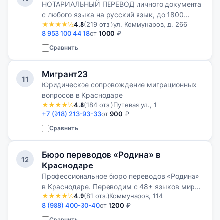
НОТАРИАЛЬНЫЙ ПЕРЕВОД личного документа
с любого языка на русский язык, до 1800
★★★★½
4.8
(219 отз.)
ул. Коммунаров, д. 266
знаков.
8 953 100 44 18
от
1000
₽
Сравнить
Мигрант23
11
Юридическое сопровождение миграционных
вопросов в Краснодаре
★★★★½
4.8
(184 отз.)
Путевая ул., 1
+7 (918) 213-93-33
от
900
₽
Сравнить
Бюро переводов «Родина» в
12
Краснодаре
Профессиональное бюро переводов «Родина»
в Краснодаре. Переводим с 48+ языков мира.
★★★★½
4.9
(81 отз.)
Коммунаров, 114
Работаем с юридическими и физическими
8 (988) 400-30-40
от
1200
₽
лицами.
Сравнить