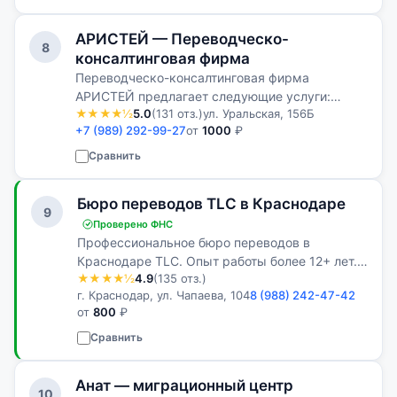
АРИСТЕЙ — Переводческо-
8
консалтинговая фирма
Переводческо-консалтинговая фирма
АРИСТЕЙ предлагает следующие услуги:
★★★★½
5.0
(131 отз.)
ул. Уральская, 156Б
перевод документации любой направленности
+7 (989) 292-99-27
от
1000
₽
и тематики, веб-сайтов, презентаций и т.д.
Сравнить
Бюро переводов ТLC в Краснодаре
9
Проверено ФНС
Профессиональное бюро переводов в
Краснодаре TLC. Опыт работы более 12+ лет.
★★★★½
4.9
(135 отз.)
Индивидуальный подход к каждому клиенту.
г. Краснодар, ул. Чапаева, 104
8 (988) 242-47-42
Цены от 500 рублей за 1 страницу. Хотите
от
800
₽
заказать услугу в нашем бюро переводов? Т…
Сравнить
Анат — миграционный центр
10