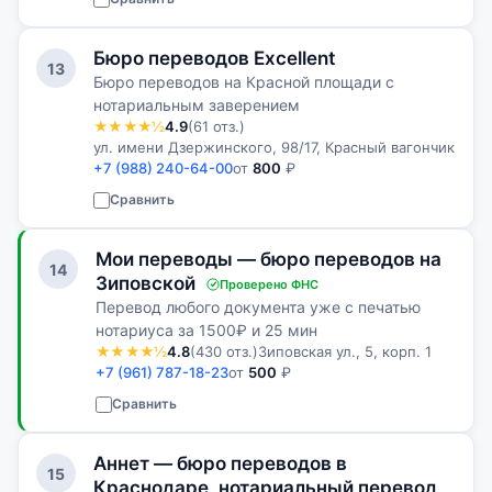
Бюро переводов Excellent
13
Бюро переводов на Красной площади с
нотариальным заверением
★★★★½
4.9
(61 отз.)
ул. имени Дзержинского, 98/17, Красный вагончик
+7 (988) 240-64-00
от
800
₽
Сравнить
Мои переводы — бюро переводов на
14
Зиповской
Проверено ФНС
Перевод любого документа уже с печатью
нотариуса за 1500₽ и 25 мин
★★★★½
4.8
(430 отз.)
Зиповская ул., 5, корп. 1
+7 (961) 787-18-23
от
500
₽
Сравнить
Аннет — бюро переводов в
15
Краснодаре, нотариальный перевод