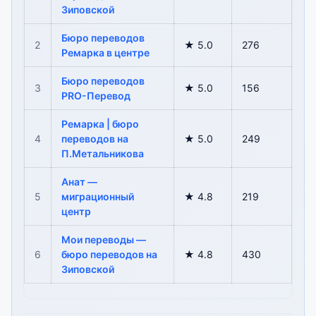
Зиповской
Бюро переводов
2
★ 5.0
276
Ремарка в центре
Бюро переводов
3
★ 5.0
156
PRO-Перевод
Ремарка | бюро
4
переводов на
★ 5.0
249
П.Метальникова
Анат —
5
миграционный
★ 4.8
219
центр
Мои переводы —
6
бюро переводов на
★ 4.8
430
Зиповской