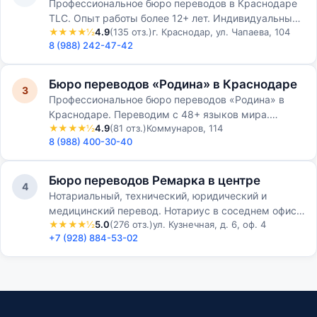
Профессиональное бюро переводов в Краснодаре
TLC. Опыт работы более 12+ лет. Индивидуальный
★★★★½
4.9
(135 отз.)
г. Краснодар, ул. Чапаева, 104
подход к каждому клиенту. Цены от 500 рублей за
8 (988) 242-47-42
1 страницу…
Бюро переводов «Родина» в Краснодаре
3
Профессиональное бюро переводов «Родина» в
Краснодаре. Переводим с 48+ языков мира.
★★★★½
4.9
(81 отз.)
Коммунаров, 114
Работаем с юридическими и физическими лицами.
8 (988) 400-30-40
Бюро переводов Ремарка в центре
4
Нотариальный, технический, юридический и
медицинский перевод. Нотариус в соседнем офисе.
★★★★½
5.0
(276 отз.)
ул. Кузнечная, д. 6, оф. 4
Апостиль. 10–20 минут на стандартный документ.
+7 (928) 884-53-02