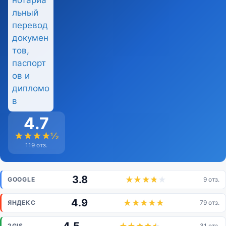
4.7
★★★★½
119 отз.
3.8
GOOGLE
9 отз.
4.9
ЯНДЕКС
79 отз.
2GIS
31 отз.