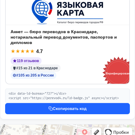
Аннет — бюро переводов в Краснодаре,
нотариальный перевод документов, паспортов и
дипломов
★
★
★
★
★
4.7
119 отзывов
#15 из 21 в Краснодаре
Верифицировано
#105 из 205 в России
<div data-ld-bureau="727"></div>

<script src="https://perevod4.ru/ld-badge.js" async></script>
Скопировать код