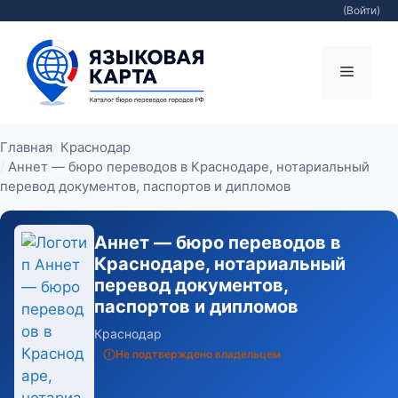
(Войти)
Перейти
к
Меню
содержимому
Главная
Краснодар
Аннет — бюро переводов в Краснодаре, нотариальный
перевод документов, паспортов и дипломов
Аннет — бюро переводов в
Краснодаре, нотариальный
перевод документов,
паспортов и дипломов
Краснодар
Не подтверждено владельцем