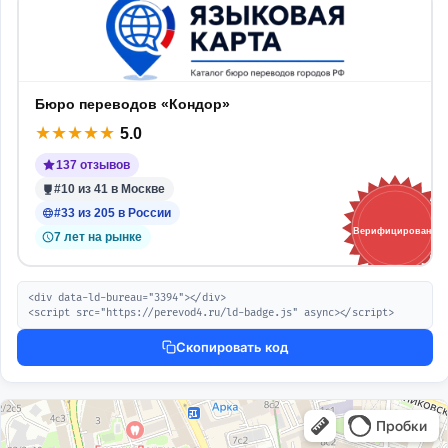
Бюро переводов «Кондор»
★
★
★
★
★
5.0
137 отзывов
#10 из 41 в Москве
#33 из 205 в России
Верифицировано
7 лет на рынке
<div data-ld-bureau="3394"></div>

<script src="https://perevod4.ru/ld-badge.js" async></script>
Скопировать код