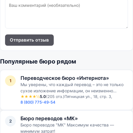
Отправить отзыв
Популярные бюро рядом
Переводческое бюро «Интернота»
1
Мы уверены, что каждый перевод – это не только
сухое изложение информации, он неизменно
★★★★½
5.0
(205 отз.)
Пятницкая ул., 18, стр. 3,
должен нести в себе элемент творчества с полным
8 (800) 775-49-54
погружением в …
Бюро переводов «МК»
2
Бюро переводов "МК" Максимум качества —
минимум затрат!