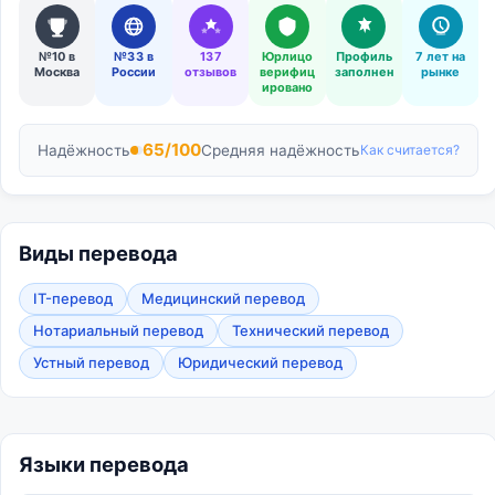
№10 в
№33 в
137
Юрлицо
Профиль
7 лет на
Москва
России
отзывов
верифиц
заполнен
рынке
ировано
65/100
Надёжность
Средняя надёжность
Как считается?
Виды перевода
IT-перевод
Медицинский перевод
Нотариальный перевод
Технический перевод
Устный перевод
Юридический перевод
Языки перевода