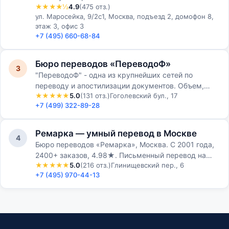
★★★★½
4.9
(475 отз.)
ул. Маросейка, 9/2с1, Москва, подъезд 2, домофон 8,
этаж 3, офис 3
+7 (495) 660-68-84
Бюро переводов «ПереводоФ»
3
"ПереводоФ" - одна из крупнейших сетей по
переводу и апостилизации документов. Объем,
★★★★★
5.0
(131 отз.)
Гоголевский бул., 17
который проходит через нас, позволяет
+7 (499) 322-89-28
удерживать самые низкие це…
Ремарка — умный перевод в Москве
4
Бюро переводов «Ремарка», Москва. С 2001 года,
2400+ заказов, 4.98★. Письменный перевод на
★★★★★
5.0
(216 отз.)
Глинищевский пер., 6
60+ языков: юридический, технический,
+7 (495) 970-44-13
медицинский, IT. Расч…