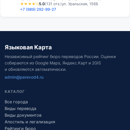
★★★★½
5.0
(131 отз.)
ул. Уральская, 156Б
документации любой направленности и тематики,
+7 (989) 292-99-27
веб-сайтов, презентаций и…
Языковая Карта
Независимый рейтинг бюро переводов России. Оценки
собираются из Google Maps, Яндекс.Карт и 2GIS
и обновляются автоматически.
admin@perevod4.ru
КАТАЛОГ
Все города
Виды перевода
Виды документов
Апостиль и легализация
Рейтинги бюро