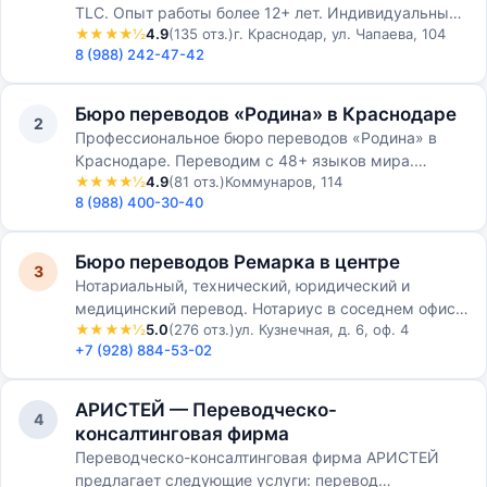
TLC. Опыт работы более 12+ лет. Индивидуальный
★★★★½
4.9
(135 отз.)
г. Краснодар, ул. Чапаева, 104
подход к каждому клиенту. Цены от 500 рублей за
8 (988) 242-47-42
1 страницу…
Бюро переводов «Родина» в Краснодаре
2
Профессиональное бюро переводов «Родина» в
Краснодаре. Переводим с 48+ языков мира.
★★★★½
4.9
(81 отз.)
Коммунаров, 114
Работаем с юридическими и физическими лицами.
8 (988) 400-30-40
Бюро переводов Ремарка в центре
3
Нотариальный, технический, юридический и
медицинский перевод. Нотариус в соседнем офисе.
★★★★½
5.0
(276 отз.)
ул. Кузнечная, д. 6, оф. 4
Апостиль. 10–20 минут на стандартный документ.
+7 (928) 884-53-02
АРИСТЕЙ — Переводческо-
4
консалтинговая фирма
Переводческо-консалтинговая фирма АРИСТЕЙ
предлагает следующие услуги: перевод