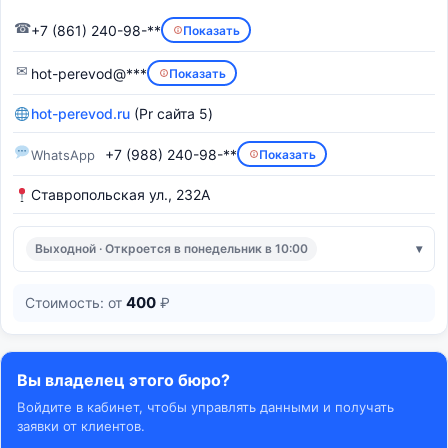
☎
+7 (861) 240-98-**
Показать
✉
hot-perevod@***
Показать
hot-perevod.ru
(Pr сайта 5)
+7 (988) 240-98-**
WhatsApp
Показать
Ставропольская ул., 232А
Выходной · Откроется в понедельник в 10:00
400
Стоимость: от
₽
Вы владелец этого бюро?
Войдите в кабинет, чтобы управлять данными и получать
заявки от клиентов.