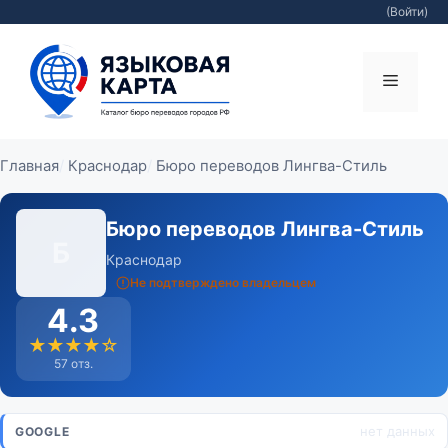
(Войти)
Перейти
к
Меню
содержимому
Главная
Краснодар
Бюро переводов Лингва-Стиль
Бюро переводов Лингва-Стиль
Б
Краснодар
Не подтверждено владельцем
4.3
★★★★☆
57 отз.
нет данных
GOOGLE