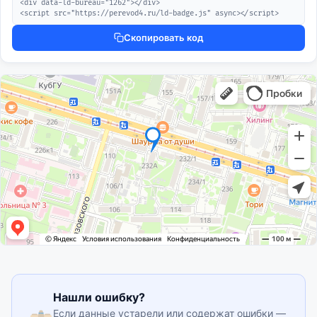
<div data-ld-bureau="1262"></div>

<script src="https://perevod4.ru/ld-badge.js" async></script>
Скопировать код
Нашли ошибку?
Если данные устарели или содержат ошибки —