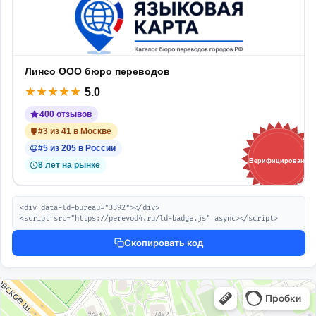
Линсо ООО бюро переводов
★
★
★
★
★
5.0
400 отзывов
#3 из 41 в Москве
#5 из 205 в России
Верифицировано
8 лет на рынке
<div data-ld-bureau="3392"></div>

<script src="https://perevod4.ru/ld-badge.js" async></script>
Скопировать код