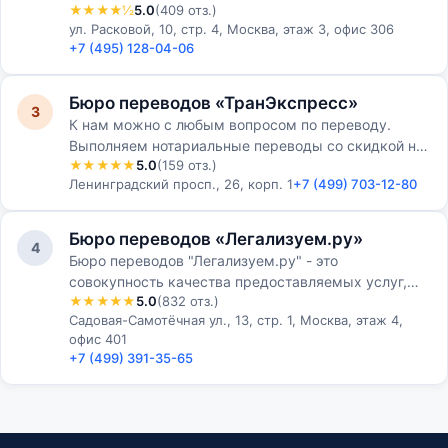
★★★★½
5.0
(409 отз.)
ул. Расковой, 10, стр. 4, Москва, этаж 3, офис 306
+7 (495) 128-04-06
Бюро переводов «ТранЭкспресс»
3
К нам можно с любым вопросом по переводу.
Выполняем нотариальные переводы со скидкой на
★★★★★
5.0
(159 отз.)
большие комплекты. Подбираем устных
Ленинградский просп., 26, корп. 1
+7 (499) 703-12-80
переводчиков в любых город…
Бюро переводов «Легализуем.ру»
4
Бюро переводов "Легализуем.ру" - это
совокупность качества предоставляемых услуг,
★★★★★
5.0
(832 отз.)
профессионализма сотрудников и приемлемой
Садовая-Самотёчная ул., 13, стр. 1, Москва, этаж 4,
стоимости. Апостиль и лег…
офис 401
+7 (499) 391-35-65