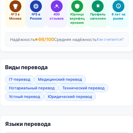
№3 в
№5 в
400
Юрлицо
Профиль
8 лет на
Москва
России
отзывов
верифиц
заполнен
рынке
ировано
66/100
Надёжность
Средняя надёжность
Как считается?
Виды перевода
IT-перевод
Медицинский перевод
Нотариальный перевод
Технический перевод
Устный перевод
Юридический перевод
Языки перевода