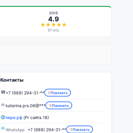
2GIS
4.9
57 отз.
Контакты
☎
+7 (989) 294-31-**
Показать
✉
katerina.prs.06@***
Показать
пере.рф
(Pr сайта 18)
+7 (989) 294-31-**
WhatsApp
Показать