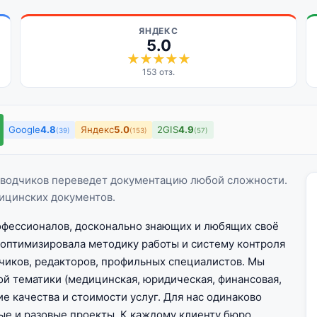
ЯНДЕКС
5.0
153 отз.
Google
4.8
Яндекс
5.0
2GIS
4.9
(39)
(153)
(57)
водчиков переведет документацию любой сложности.
ицинских документов.
рофессионалов, досконально знающих и любящих своё
 оптимизировала методику работы и систему контроля
чиков, редакторов, профильных специалистов. Мы
й тематики (медицинская, юридическая, финансовая,
е качества и стоимости услуг. Для нас одинаково
ые и разовые проекты. К каждому клиенту бюро