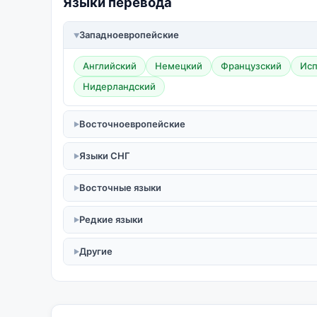
Языки перевода
Западноевропейские
Английский
Немецкий
Французский
Исп
Нидерландский
Восточноевропейские
Языки СНГ
Восточные языки
Редкие языки
Другие