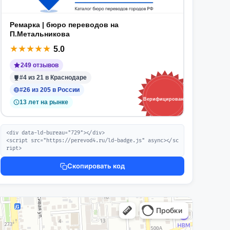
Ремарка | бюро переводов на
П.Метальникова
★
★
★
★
★
5.0
249 отзывов
#4 из 21 в Краснодаре
#26 из 205 в России
Верифицировано
13 лет на рынке
<div data-ld-bureau="729"></div>

<script src="https://perevod4.ru/ld-badge.js" async></sc
ript>
Скопировать код