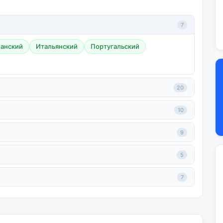
7
анский
Итальянский
Португальский
20
10
9
5
7