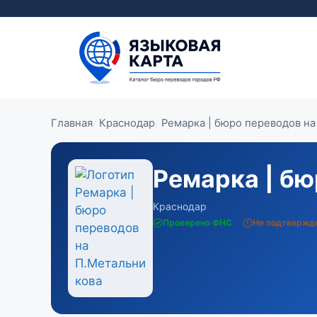
Перейти
к
содержимому
Главная
Краснодар
Ремарка | бюро переводов н
Ремарка | бю
Краснодар
Проверено ФНС
Не подтвержд