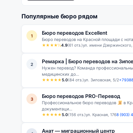
Популярные бюро рядом
Бюро переводов Excellent
1
Бюро переводов на Красной площади с но
★★★★½
4.9
(61 отз.)
ул. имени Дзержинского, 
Ремарка | Бюро переводов на Зипо
2
Нужен перевод? Команда профессиональных
медицинских до…
★★★★★
5.0
(84 отз.)
ул. Зиповская, 5/2
+7938
Бюро переводов PRO-Перевод
3
Профессиональное бюро переводов
в Кр
документаци…
★★★★★
5.0
(156 отз.)
ул. Красная, 176
8 (903) 
Анат — миграционный центр