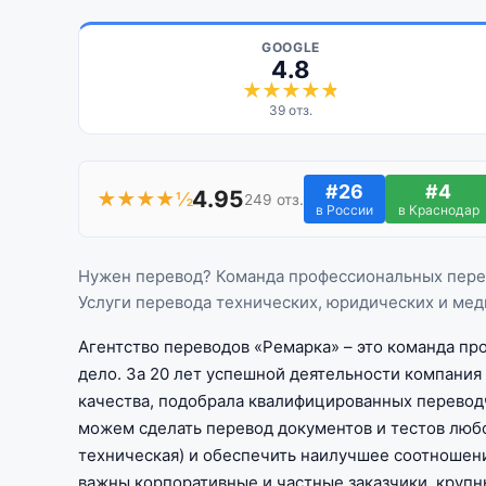
GOOGLE
4.8
39 отз.
#26
#4
4.95
★★★★½
249 отз.
в России
в Краснодар
Нужен перевод? Команда профессиональных пере
Услуги перевода технических, юридических и мед
Агентство переводов «Ремарка» – это команда п
дело. За 20 лет успешной деятельности компания
качества, подобрала квалифицированных перевод
можем сделать перевод документов и тестов любо
техническая) и обеспечить наилучшее соотношени
важны корпоративные и частные заказчики, крупн