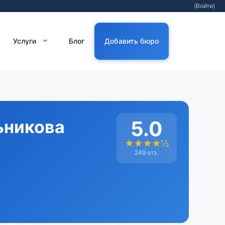
(Войти)
Услуги
Блог
Добавить бюро
ьникова
5.0
★★★★½
249 отз.