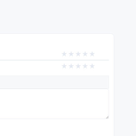
★
★
★
★
★
★
★
★
★
★