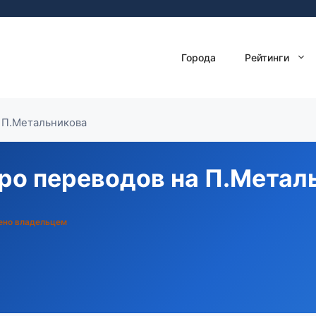
Города
Рейтинги
а П.Метальникова
ро переводов на П.Метал
ено владельцем