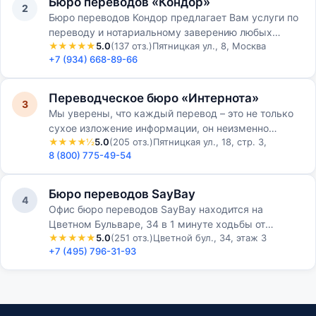
Бюро переводов «Кондор»
2
Бюро переводов Кондор предлагает Вам услуги по
переводу и нотариальному заверению любых
★★★★★
5.0
(137 отз.)
Пятницкая ул., 8, Москва
личных документов с любого языка и на любой
+7 (934) 668-89-66
язык
Переводческое бюро «Интернота»
3
Мы уверены, что каждый перевод – это не только
сухое изложение информации, он неизменно
★★★★½
5.0
(205 отз.)
Пятницкая ул., 18, стр. 3,
должен нести в себе элемент творчества с полным
8 (800) 775-49-54
погружением в …
Бюро переводов SayBay
4
Офис бюро переводов SayBay находится на
Цветном Бульваре, 34 в 1 минуте ходьбы от
★★★★★
5.0
(251 отз.)
Цветной бул., 34, этаж 3
станции метро Цветной Бульвар и в 5 минутах от
+7 (495) 796-31-93
метро Трубная. Распол…