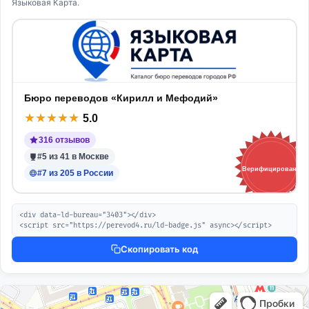
Языковая Карта.
Бюро переводов «Кирилл и Мефодий»
★
★
★
★
★
5.0
316 отзывов
#5 из 41 в Москве
Верифицировано
#7 из 205 в России
<div data-ld-bureau="3403"></div>

<script src="https://perevod4.ru/ld-badge.js" async></script>
Скопировать код