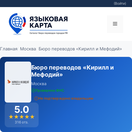
(Войти)
Перейти
к
Меню
содержимому
Главная
Москва
Бюро переводов «Кирилл и Мефодий»
Бюро переводов «Кирилл и
Мефодий»
Москва
Проверено ФНС
Не подтверждено владельцем
5.0
★★★★★
316 отз.