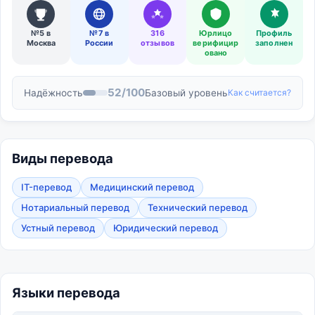
№5 в
№7 в
316
Юрлицо
Профиль
Москва
России
отзывов
верифицир
заполнен
овано
52/100
Надёжность
Базовый уровень
Как считается?
Виды перевода
IT-перевод
Медицинский перевод
Нотариальный перевод
Технический перевод
Устный перевод
Юридический перевод
Языки перевода