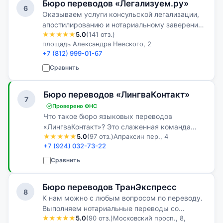
Бюро переводов «Легализуем.ру»
6
Оказываем услуги консульской легализации,
апостилированию и нотариальному заверению
★★★★★
5.0
(141 отз.)
в Питере
площадь Александра Невского, 2
+7 (812) 999-01-67
Сравнить
Бюро переводов «ЛингваКонтакт»
7
Проверено ФНС
Что такое бюро языковых переводов
«ЛингваКонтакт»? Это слаженная команда
★★★★★
5.0
(97 отз.)
Апраксин пер., 4
профессионалов, неоценимый опыт
+7 (924) 032-73-22
выполнения самых сложных переводов с
иностранных языков, обширная база клиентов
Сравнить
и глоссарий по …
Бюро переводов ТранЭкспресс
8
К нам можно с любым вопросом по переводу.
Выполняем нотариальные переводы со
★★★★★
5.0
(90 отз.)
Московский просп., 8,
скидкой на большие комплекты. Подбираем