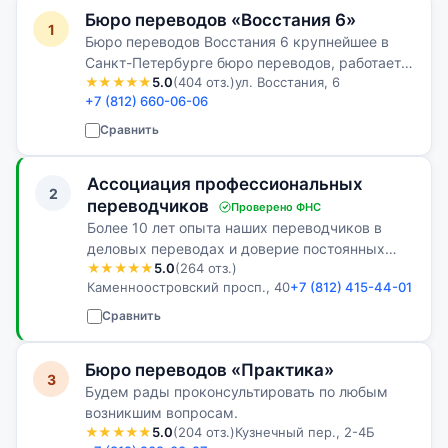
Бюро переводов «Восстания 6»
1
Бюро переводов Восстания 6 крупнейшее в
Санкт-Петербурге бюро переводов, работает с
★★★★★
5.0
(404 отз.)
ул. Восстания, 6
1998 года. Мы расположены в самом центре
+7 (812) 660-06-06
города, на улице Восстания, дом 6, в здании
Юридического центра Восстания 6…
Сравнить
Ассоциация профессиональных
2
переводчиков
Проверено ФНС
Более 10 лет опыта наших переводчиков в
деловых переводах и доверие постоянных
★★★★★
5.0
(264 отз.)
Клиентов - наши лучшие доказательства!
Каменноостровский просп., 40
+7 (812) 415-44-01
Сравнить
Бюро переводов «Практика»
3
Будем рады проконсультировать по любым
возникшим вопросам.
★★★★★
5.0
(204 отз.)
Кузнечный пер., 2-4Б