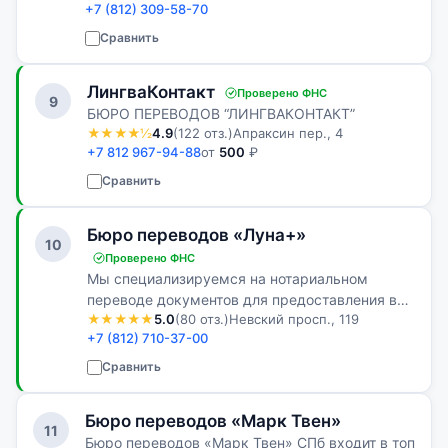
+7 (812) 309-58-70
устных переводчиков в любых городах, в том
числе за рубежом. Локализуем сайты, техн…
Сравнить
ЛингваКонтакт
Проверено ФНС
9
БЮРО ПЕРЕВОДОВ “ЛИНГВАКОНТАКТ”
★★★★½
4.9
(122 отз.)
Апраксин пер., 4
+7 812 967-94-88
от
500
₽
Сравнить
Бюро переводов «Луна+»
10
Проверено ФНС
Мы специализируемся на нотариальном
переводе документов для предоставления в
★★★★★
5.0
(80 отз.)
Невский просп., 119
официальные инстанции России. Наши
+7 (812) 710-37-00
переводчики имеют необходимые дипломы и
аккредитованы у нотариусов Санкт-
Сравнить
Петербурга, что…
Бюро переводов «Марк Твен»
11
Бюро переводов «Марк Твен» СПб входит в топ