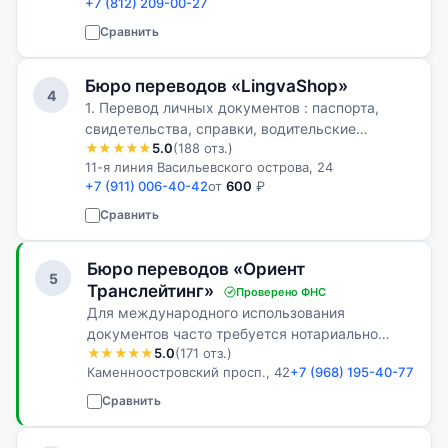
+7 (812) 209-00-27
Сравнить
Бюро переводов «LingvaShop»
4
1. Перевод личных документов : паспорта,
свидетельства, справки, водительские
★★★★★
5.0
(188 отз.)
удостоверения, печати/штампы и др.: от 600
11-я линия Васильевского острова, 24
руб. 2. Перевод прочих документов: от 650
+7 (911) 006-40-42
от
600
₽
руб. за 1 учетную страницу перевода…
Сравнить
Бюро переводов «Ориент
5
Транслейтинг»
Проверено ФНС
Для международного использования
документов часто требуется нотариально
★★★★★
5.0
(171 отз.)
заверенный перевод. Мы сэкономим ваше
Каменноостровский просп., 42
+7 (968) 195-40-77
время и силы, предоставив услугу по
нотариальному переводу документов!
Сравнить