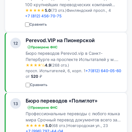
100 крупнейших переводческих компаний
★★★★★
5.0
(73 отз.)
Финляндский просп., 4
Российской Федерации! В штате нашего бюро
+7 (812) 456-70-75
работают настоящие профессионалы своего
дела. Все переводы выполняются живым…
Сравнить
Perevod.VIP на Пионерской
12
Проверено ФНС
Бюро переводов Perevod.vip в Санкт-
Петербурге на проспекте Испытаталей у м.
★★★★½
4.9
(268 отз.)
Пионерская
просп. Испытателей, 6, корп. 1
+7(812) 640-05-60
от
520
₽
Сравнить
Бюро переводов «Полиглот»
13
Проверено ФНС
Профессиональные переводы с любого языка
мира Срочный перевод документов всего за
★★★★★
5.0
(68 отз.)
Новгородская ул., 23
60 минут! А также нотариальное заверение,
+7 (996) 797-44-04