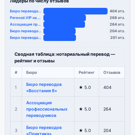
Лидеры по числу отзывов
Бюро переводов «…
404 отз.
Perevod.VIP на Пионер…
268 отз.
Ассоциация профессион…
264 отз.
Бюро переводов «…
204 отз.
Бюро переводов «…
201 отз.
Сводная таблица: нотариальный перевод —
рейтинг и отзывы
#
Бюро
Рейтинг
Отзывов
Бюро переводов
1
★ 5.0
404
«Восстания 6»
Ассоциация
2
профессиональных
★ 5.0
264
переводчиков
Бюро переводов
3
★ 5.0
204
«Практика»