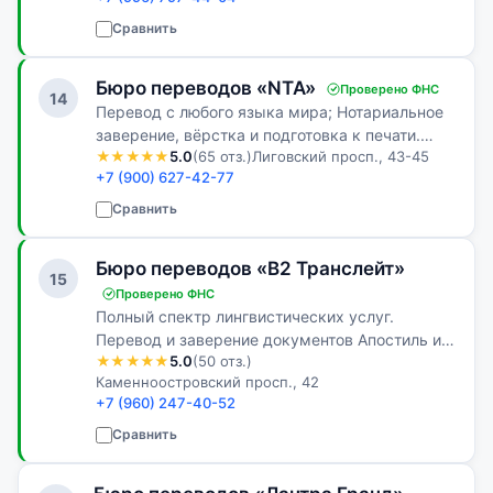
апостиль и другие услуги — всё в одном
месте, без лишних хлопот.
Сравнить
Бюро переводов «NTA»
Проверено ФНС
14
Перевод с любого языка мира; Нотариальное
заверение, вёрстка и подготовка к печати.
★★★★★
5.0
(65 отз.)
Лиговский просп., 43-45
Недорогие ставки на: Фармацевтический и
+7 (900) 627-42-77
технический перевод. Скидка на первый заказ
для юр. компаний 15%!
Сравнить
Бюро переводов «В2 Транслейт»
15
Проверено ФНС
Полный спектр лингвистических услуг.
Перевод и заверение документов Апостиль и
★★★★★
5.0
(50 отз.)
легализация
Каменноостровский просп., 42
+7 (960) 247-40-52
Сравнить