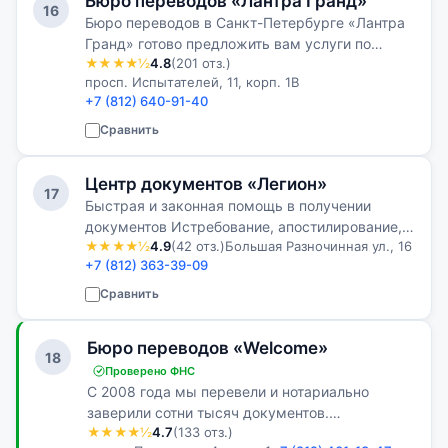
Бюро переводов «Лантра Гранд»
16
Бюро переводов в Санкт-Петербурге «Лантра
Гранд» готово предложить вам услуги по
★★★★½
4.8
(201 отз.)
письменному переводу с более чем 50 языков
просп. Испытателей, 11, корп. 1В
мира. Нам под силу выполнение перевода
+7 (812) 640-91-40
любой сложности и тематики.
Сравнить
Центр документов «Легион»
17
Быстрая и законная помощь в получении
документов Истребование, апостилирование,
★★★★½
4.9
(42 отз.)
Большая Разночинная ул., 16
перевод и легализация документов России и
+7 (812) 363-39-09
стран СНГ.
Сравнить
Бюро переводов «Welcome»
18
Проверено ФНС
С 2008 года мы перевели и нотариально
заверили сотни тысяч документов.
★★★★½
4.7
(133 отз.)
Ответственный и добросовестный подход в