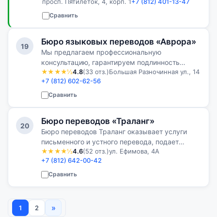
просп. Пятилеток, 4, корп. 1
+7 (812) 401-13-47
работе для нас на первом месте, что
подтверждают отзывы на популярных
Сравнить
интернет-площадках…
Бюро языковых переводов «Аврора»
19
Мы предлагаем профессиональную
консультацию, гарантируем подлинность
★★★★½
4.8
(33 отз.)
Большая Разночинная ул., 14
апостиля через госучреждения, работаем с
+7 (812) 602-62-56
нотариусами, зарегистрированными в
Минюсте, действуем без доверенности,
Сравнить
обеспечиваем удобн…
Бюро переводов «Траланг»
20
Бюро переводов Траланг оказывает услуги
письменного и устного перевода, подает
★★★★½
4.6
(52 отз.)
ул. Ефимова, 4А
документы на проставление апостиля в органы
+7 (812) 642-00-42
ЗАГС, Минюст, Минобразования, ГУ МВД,
осуществляет выпуск квалифицированных э…
Сравнить
»
1
2