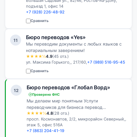
Большая Садовая ул., 82/46, Ростов-на-Дону,
подъезд 1, офис 14
+7 (928) 226-48-92
Сравнить
Бюро переводов «Yes»
11
Мы переводим документы с любых языков с
нотариальным заверением!
★★★★½
4.9
(45 отз.)
ул. Максима Горького,, 217/60,
+7 (989) 516-95-45
Сравнить
Бюро переводов «Глобал Ворд»
12
Проверено ФНС
Мы делаем мир понятным Услуги
переводчиков для бизнеса перевод
★★★★½
4.8
(28 отз.)
инструкций, договоров, сайтов, вариантов, ...
просп. Космонавтов, 2/2, микрорайон Северный,,
этаж 5, офис 516А
+7 (863) 204-41-19