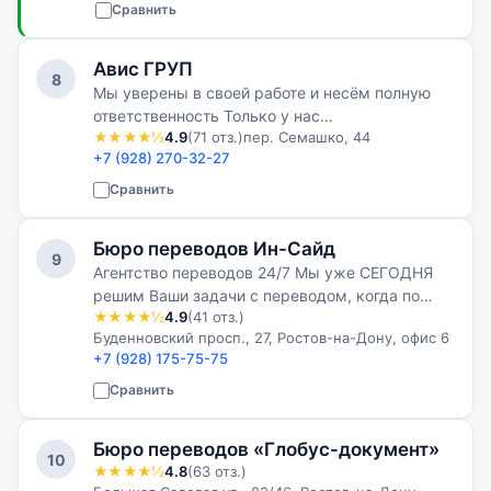
Сравнить
Авис ГРУП
8
Мы уверены в своей работе и несём полную
ответственность Только у нас
★★★★½
4.9
(71 отз.)
пер. Семашко, 44
многоступенчатая система проверки качества
+7 (928) 270-32-27
и пожизненная гарантия на все выполненные
переводы
Сравнить
Бюро переводов Ин-Сайд
9
Агентство переводов 24/7 Мы уже СЕГОДНЯ
решим Ваши задачи с переводом, когда по
★★★★½
4.9
(41 отз.)
срокам нужно было ещё ВЧЕРА!
Буденновский просп., 27, Ростов-на-Дону, офис 6
+7 (928) 175-75-75
Сравнить
Бюро переводов «Глобус-документ»
10
★★★★½
4.8
(63 отз.)