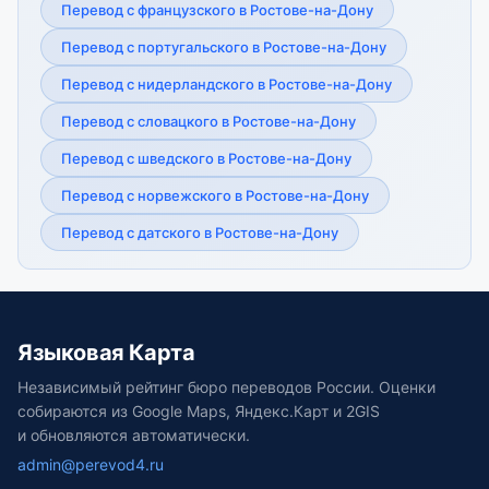
Перевод с французского в Ростове-на-Дону
Перевод с португальского в Ростове-на-Дону
Перевод с нидерландского в Ростове-на-Дону
Перевод с словацкого в Ростове-на-Дону
Перевод с шведского в Ростове-на-Дону
Перевод с норвежского в Ростове-на-Дону
Перевод с датского в Ростове-на-Дону
Языковая Карта
Независимый рейтинг бюро переводов России. Оценки
собираются из Google Maps, Яндекс.Карт и 2GIS
и обновляются автоматически.
admin@perevod4.ru