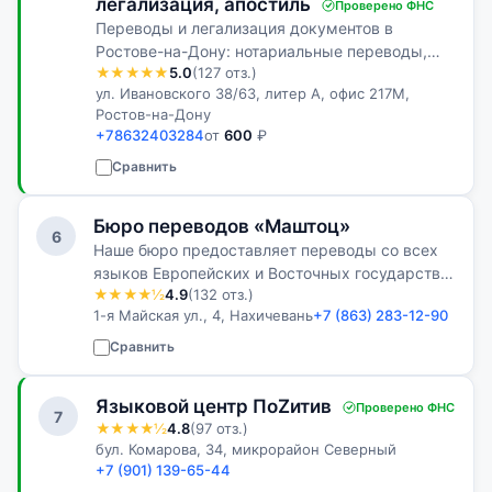
легализация, апостиль
Проверено ФНС
Переводы и легализация документов в
Ростове-на-Дону: нотариальные переводы,
★★★★★
5.0
(127 отз.)
апостиль, устный и письменный перевод.
ул. Ивановского 38/63, литер А, офис 217М,
Работаем быстро и точно, подберем удобный
Ростов-на-Дону
способ связи.
+78632403284
от
600
₽
Сравнить
Бюро переводов «Маштоц»
6
Наше бюро предоставляет переводы со всех
языков Европейских и Восточных государств,
★★★★½
4.9
(132 отз.)
а также стран СНГ.
1-я Майская ул., 4, Нахичевань
+7 (863) 283-12-90
Сравнить
Языковой центр ПоZитив
Проверено ФНС
7
★★★★½
4.8
(97 отз.)
бул. Комарова, 34, микрорайон Северный
+7 (901) 139-65-44