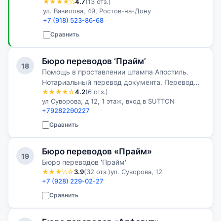
★★★★½
4.7
(13 отз.)
ул. Вавилова, 49, Ростов-на-Дону
+7 (918) 523-86-68
Сравнить
Бюро переводов ‘Прайм’
18
Помощь в проставлении штампа Апостиль.
Нотариальный перевод документа. Перевод
★★★★☆
4.2
(6 отз.)
для получения визы. Перевод для регистрации
ул Суворова, д 12, 1 этаж, вход в SUTTON
иностранной компании. Быстрый перевод с
+79282290227
украинского языка. Нотариальное завер…
Сравнить
Бюро переводов «Прайм»
19
Бюро переводов 'Прайм'
★★★½☆
3.9
(32 отз.)
ул. Суворова, 12
+7 (928) 229-02-27
Сравнить