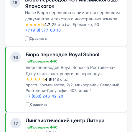
15
Японского»
Наше Бюро переводов занимается переводом
документов и текстов с иностранных языков
★★★★½
4.7
(28 отз.)
ул. Ерёменко, 93
на русский или украинский языки и наоборот.
+7 (918) 577-60-18
Бюро переводов «От А до Я», как сокращенно
мы называемся, считается одни…
Сравнить
Бюро переводов Royal School
16
Проверено ФНС
Бюро переводов Royal School в Ростове-на-
Дону оказывает услуги по переводу
★★★★½
4.6
(148 отз.)
документов как очно, так и онлайн, заказчик
просп. Космонавтов, 2/2, микрорайон Северный,
приходит в офис только по необходимости.
Ростов-на-Дону, офис 403, этаж 4
+7 (863) 246-42-20
Сравнить
Лингвистический центр Литера
17
Проверено ФНС