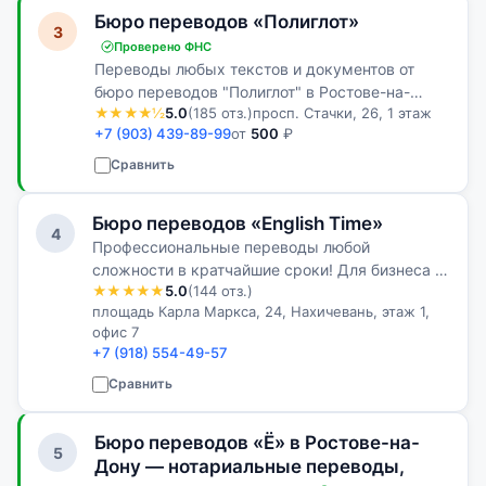
Бюро переводов «Полиглот»
3
Проверено ФНС
Переводы любых текстов и документов от
бюро переводов "Полиглот" в Ростове-на-
★★★★½
5.0
(185 отз.)
просп. Стачки, 26, 1 этаж
Дону. Работаем по всей России, звоните
+7 (903) 439-89-99
от
500
₽
круглосуточно! Подарки и приятные бонусы
для клиентов.
Сравнить
Бюро переводов «English Time»
4
Профессиональные переводы любой
сложности в кратчайшие сроки! Для бизнеса и
★★★★★
5.0
(144 отз.)
частных лиц!
площадь Карла Маркса, 24, Нахичевань, этаж 1,
офис 7
+7 (918) 554-49-57
Сравнить
Бюро переводов «Ё» в Ростове-на-
5
Дону — нотариальные переводы,