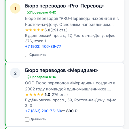
Бюро переводов «Pro-Перевод»
1
Проверено ФНС
Бюро переводов “PRO-Перевод» находится в г.
Ростов-на-Дону. Основным направлением
★★★★★
5.0
(291 отз.)
деятельности нашей компании является
Буденновский просп., 27, Ростов-на-Дону, офис
профессиональный перевод документации с
37Б, этаж 1
различных языков. Английский, итальянский…
+7 (903) 406-86-77
Сравнить
Бюро переводов «Меридиан»
2
Проверено ФНС
ООО Бюро переводов «Меридиан» создано в
2002 году командой единомышленников,
★★★★★
5.0
(276 отз.)
профессиональных переводчиков. Нас
Будённовский просп., 59, Ростов-на-Дону, офис
объединило любимое дело, которое с каждым
2, 3
годом радует нас всё больше и больше. С тех
+7 (863) 290-75-69
от
800
₽
по…
Сравнить