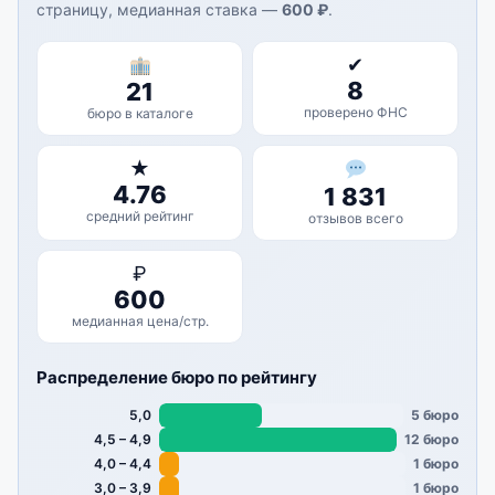
страницу, медианная ставка —
600 ₽
.
✔
8
21
проверено ФНС
бюро в каталоге
★
4.76
1 831
средний рейтинг
отзывов всего
₽
600
медианная цена/стр.
Распределение бюро по рейтингу
5,0
5 бюро
4,5 – 4,9
12 бюро
4,0 – 4,4
1 бюро
3,0 – 3,9
1 бюро