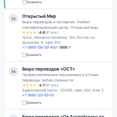
Сравнить
Открытый Мир
13
Бюро переводов и экспертиз. Учебно-
сертификационный центр. Открытый мир
★★★★½
4.8
(47 отз.)
предлагает услуги переводов, экспертиз и
просп. Михаила Нагибина, 14А, Ростов-на-
образования
Донуэтаж, 6, офис 612
+7 (900) 130-20-40
от
1500
₽
Сравнить
Бюро переводов «ОСТ»
14
Профессиональные письменные и устные
переводы любой сложности
★★★★½
4.7
(57 отз.)
Будённовский просп., 93/295, офис 304, этаж 3
+7 (900) 125-83-51
Сравнить
Бюро переводов «От Английского до