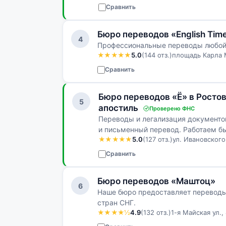
Сравнить
Бюро переводов «English Tim
4
Профессиональные переводы любой с
★★★★★
5.0
(144 отз.)
площадь Карла М
Сравнить
Бюро переводов «Ё» в Росто
5
апостиль
Проверено ФНС
Переводы и легализация документов
и письменный перевод. Работаем бы
★★★★★
5.0
(127 отз.)
ул. Ивановского
Сравнить
Бюро переводов «Маштоц»
6
Наше бюро предоставляет переводы 
стран СНГ.
★★★★½
4.9
(132 отз.)
1-я Майская ул.,