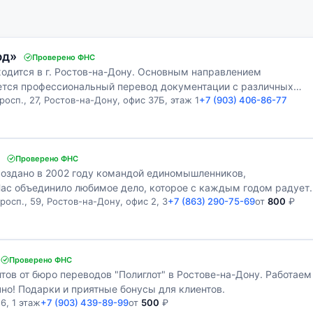
од»
Проверено ФНС
одится в г. Ростов-на-Дону. Основным направлением
ется профессиональный перевод документации с различных
осп., 27, Ростов-на-Дону, офис 37Б, этаж 1
+7 (903) 406-86-77
Проверено ФНС
оздано в 2002 году командой единомышленников,
ас объединило любимое дело, которое с каждым годом радует
осп., 59, Ростов-на-Дону, офис 2, 3
+7 (863) 290-75-69
от
800
₽
Проверено ФНС
ов от бюро переводов "Полиглот" в Ростове-на-Дону. Работаем
чно! Подарки и приятные бонусы для клиентов.
6, 1 этаж
+7 (903) 439-89-99
от
500
₽