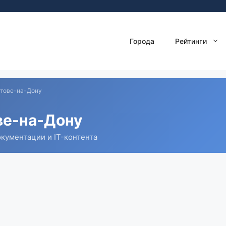
Города
Рейтинги
стове-на-Дону
ве-на-Дону
кументации и IT-контента