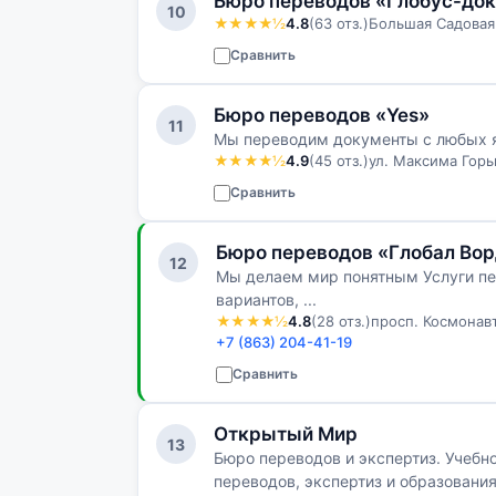
Бюро переводов «Глобус-до
10
★★★★½
4.8
(63 отз.)
Большая Садовая 
Сравнить
Бюро переводов «Yes»
11
Мы переводим документы с любых я
★★★★½
4.9
(45 отз.)
ул. Максима Горьк
Сравнить
Бюро переводов «Глобал Во
12
Мы делаем мир понятным Услуги пер
вариантов, ...
★★★★½
4.8
(28 отз.)
просп. Космонавт
+7 (863) 204-41-19
Сравнить
Открытый Мир
13
Бюро переводов и экспертиз. Учебн
переводов, экспертиз и образовани