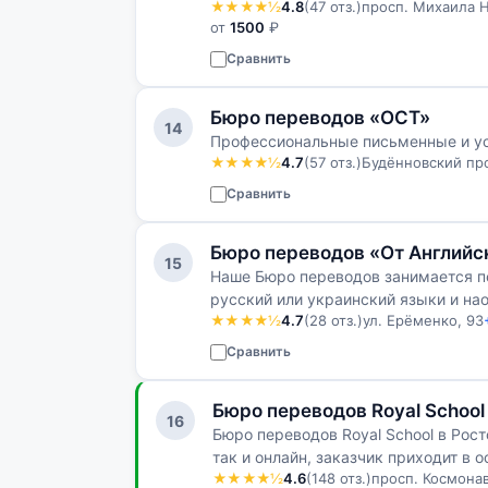
★★★★½
4.8
(47 отз.)
просп. Михаила Н
от
1500
₽
Сравнить
Бюро переводов «ОСТ»
14
Профессиональные письменные и у
★★★★½
4.7
(57 отз.)
Будённовский про
Сравнить
Бюро переводов «От Английс
15
Наше Бюро переводов занимается п
русский или украинский языки и наоборот. Бюро перево
★★★★½
4.7
(28 отз.)
ул. Ерёменко, 93
называемся, считается одни…
Сравнить
Бюро переводов Royal School
16
Бюро переводов Royal School в Рос
так и онлайн, заказчик приходит в 
★★★★½
4.6
(148 отз.)
просп. Космонав