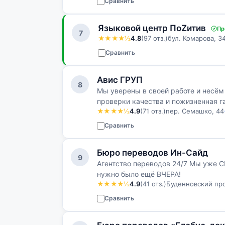
Сравнить
Языковой центр ПоZитив
Пр
7
★★★★½
4.8
(97 отз.)
бул. Комарова, 
Сравнить
Авис ГРУП
8
Мы уверены в своей работе и несём
проверки качества и пожизненная г
★★★★½
4.9
(71 отз.)
пер. Семашко, 44
Сравнить
Бюро переводов Ин-Сайд
9
Агентство переводов 24/7 Мы уже 
нужно было ещё ВЧЕРА!
★★★★½
4.9
(41 отз.)
Буденновский про
Сравнить