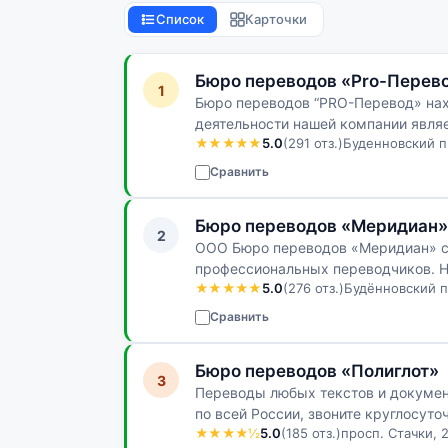
Список
Карточки
Бюро переводов «Pro-Перев
1
Бюро переводов “PRO-Перевод» нах
деятельности нашей компании явля
★★★★★
5.0
(291 отз.)
Буденновский пр
языков. Английский, итальянский…
Сравнить
Бюро переводов «Меридиан»
2
ООО Бюро переводов «Меридиан» с
профессиональных переводчиков. Н
★★★★★
5.0
(276 отз.)
Будённовский пр
нас всё больше и больше. С тех по…
Сравнить
Бюро переводов «Полиглот»
3
Переводы любых текстов и документ
по всей России, звоните круглосуто
★★★★½
5.0
(185 отз.)
просп. Стачки, 2