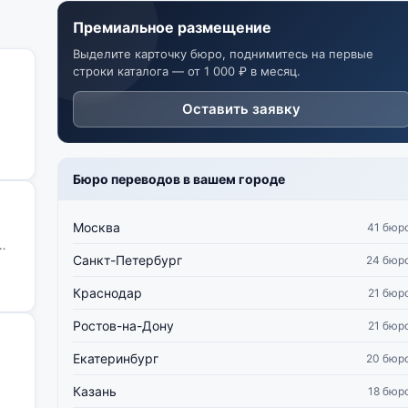
Премиальное размещение
Выделите карточку бюро, поднимитесь на первые
строки каталога — от 1 000 ₽ в месяц.
Оставить заявку
Бюро переводов в вашем городе
Москва
41 бюр
Санкт-Петербург
24 бюр
Краснодар
21 бюр
Ростов-на-Дону
21 бюр
Екатеринбург
20 бюр
Казань
18 бюр