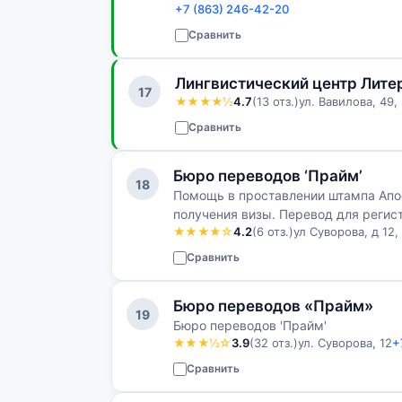
+7 (863) 246-42-20
Сравнить
Лингвистический центр Лите
17
★★★★½
4.7
(13 отз.)
ул. Вавилова, 49
Сравнить
Бюро переводов ‘Прайм’
18
Помощь в проставлении штампа Апо
получения визы. Перевод для регис
★★★★☆
4.2
(6 отз.)
ул Суворова, д 12,
языка. Нотариальное завер…
Сравнить
Бюро переводов «Прайм»
19
Бюро переводов 'Прайм'
★★★½☆
3.9
(32 отз.)
ул. Суворова, 12
+
Сравнить