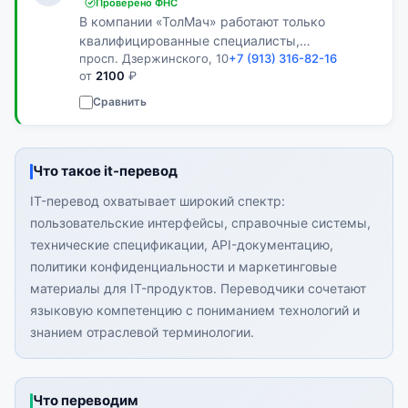
Проверено ФНС
В компании «ТолМач» работают только
квалифицированные специалисты,
просп. Дзержинского, 10
+7 (913) 316-82-16
доказавшие свою прибыль.
от
2100
₽
Сравнить
Что такое it-перевод
IT-перевод охватывает широкий спектр:
пользовательские интерфейсы, справочные системы,
технические спецификации, API-документацию,
политики конфиденциальности и маркетинговые
материалы для IT-продуктов. Переводчики сочетают
языковую компетенцию с пониманием технологий и
знанием отраслевой терминологии.
Что переводим