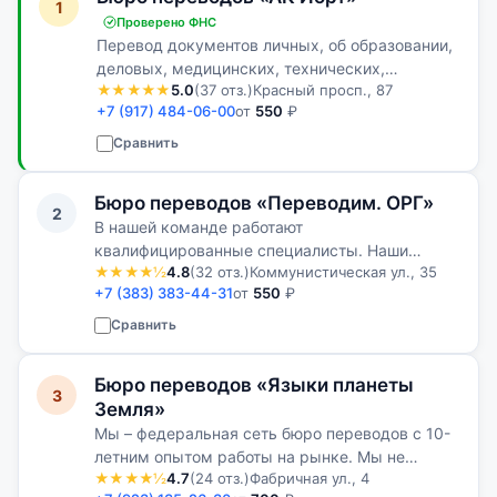
1
Проверено ФНС
Перевод документов личных, об образовании,
деловых, медицинских, технических,
★★★★★
5.0
(37 отз.)
Красный просп., 87
судебных, нотариальных, финансовых,
+7 (917) 484-06-00
от
550
₽
юридических и др.
Сравнить
Бюро переводов «Переводим. ОРГ»
2
В нашей команде работают
квалифицированные специалисты. Наши
★★★★½
4.8
(32 отз.)
Коммунистическая ул., 35
клиенты всегда остаются довольными
+7 (383) 383-44-31
от
550
₽
качеством нашей работы
Сравнить
Бюро переводов «Языки планеты
3
Земля»
Мы – федеральная сеть бюро переводов с 10-
летним опытом работы на рынке. Мы не
★★★★½
4.7
(24 отз.)
Фабричная ул., 4
просто переводим, а находим индивидуальный