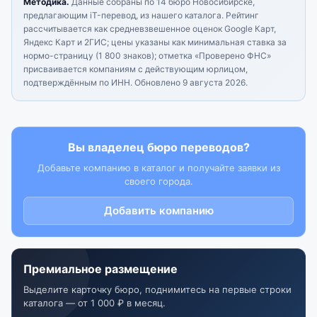
Методика.
Данные собраны по 14 бюро Новосибирске,
предлагающим iT-перевод, из нашего каталога. Рейтинг
рассчитывается как средневзвешенное оценок Google Карт,
Яндекс Карт и 2ГИС; цены указаны как минимальная ставка за
нормо-страницу (1 800 знаков); отметка «Проверено ФНС»
присваивается компаниям с действующим юрлицом,
подтверждённым по ИНН.
Обновлено 9 августа 2026.
Вы владелец бюро переводов?
Добавьте компанию в каталог и получайте заявки из
своего города.
Добавить компанию
Премиальное размещение
Выделите карточку бюро, поднимитесь на первые строки
каталога — от 1 000 ₽ в месяц.