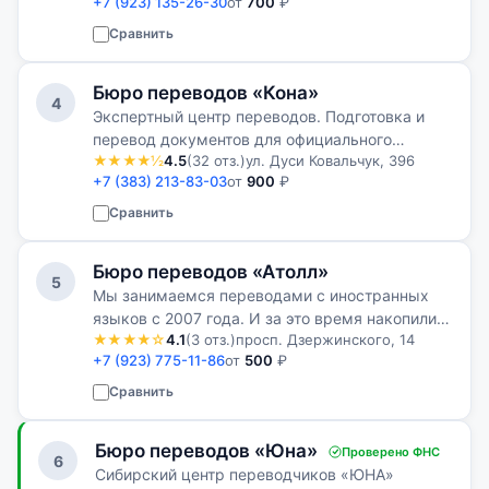
+7 (923) 135-26-30
от
700
₽
подход к каждому клиенту.
Сравнить
Бюро переводов «Кона»
4
Экспертный центр переводов. Подготовка и
перевод документов для официального
★★★★½
4.5
(32 отз.)
ул. Дуси Ковальчук, 396
использования в России и за рубежом.
+7 (383) 213-83-03
от
900
₽
Сравнить
Бюро переводов «Атолл»
5
Мы занимаемся переводами с иностранных
языков с 2007 года. И за это время накопили
★★★★☆
4.1
(3 отз.)
просп. Дзержинского, 14
большой опыт работы как с текстовыми
+7 (923) 775-11-86
от
500
₽
переводами различной направленности и
сложности, так и в переводах личных
Сравнить
докуме…
Бюро переводов «Юна»
Проверено ФНС
6
Сибирский центр переводчиков «ЮНА»