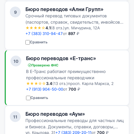
Бюро переводов «Ални Групп»
9
Срочный перевод типовых документов
(паспортов, справок, свидетельств, инвойсов и
★★★★☆
4.1
(8 отз.)
ул. Мичурина, 12А
т. п.)
+7 (383) 310-94-47
от
897
₽
Сравнить
Бюро переводов «Е-транс»
10
Проверено ФНС
В Е-Транс работают преимущественно
профессиональные переводчики
★★★☆☆
3.4
(13 отз.)
просп. Карла Маркса, 2
+7 (913) 904-50-00
от
700
₽
Сравнить
Бюро переводов «Аум»
11
Профессиональные переводы для частных лиц
и бизнеса. Документы, справки, договоры,
ул. Крылова, 31
+7 (383) 209-20-11
от
700
₽
нотариальное заверение и апостиль.