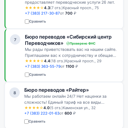
предоставляет переводческие услуги 26 лет.
★★★★☆
4.3
(7 отз.)
Красный просп., 75
+7 (383) 217-30-87
от
700
₽
Сравнить
Бюро переводов «Сибирский центр
7
Переводчиков»
Проверено ФНС
Мы рады приветствовать вас на нашем сайте.
Приглашаем вас к сотрудничеству и обещаем
★★★★☆
4.4
(18 отз.)
Красный просп., 29
сделать все, что в наших силах, чтобы это
+7 (383) 363-55-79
от
1100
₽
сотрудничество принесло вам
удовлетворение.
Сравнить
Бюро переводов «Райтер»
8
Мы работаем онлайн 24/7 Нет наценки за
сложность! Единый тариф на все виды
★★★★☆
4.0
(5 отз.)
Каменская ул., 32
письменного перевода За чашкой кофе мы
+7 (383) 222-01-63
от
600
₽
обсудим все Ваши требования и найдем
оптимальный вариант сотрудничества
Сравнить