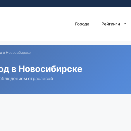
Города
Рейтинги
д в Новосибирске
од в Новосибирске
соблюдением отраслевой