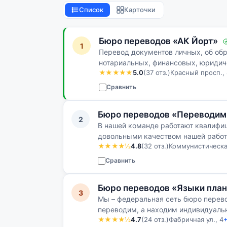
Список
Карточки
Бюро переводов «АК Йорт»
1
Перевод документов личных, об обр
нотариальных, финансовых, юридич
★★★★★
5.0
(37 отз.)
Красный просп., 
Сравнить
Бюро переводов «Переводим
2
В нашей команде работают квалифи
довольными качеством нашей рабо
★★★★½
4.8
(32 отз.)
Коммунистическая
Сравнить
Бюро переводов «Языки пла
3
Мы – федеральная сеть бюро перево
переводим, а находим индивидуаль
★★★★½
4.7
(24 отз.)
Фабричная ул., 4
+