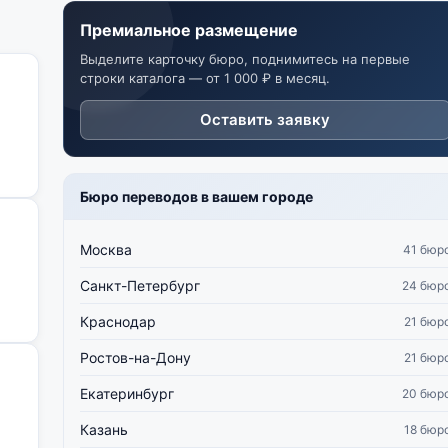
Премиальное размещение
Выделите карточку бюро, поднимитесь на первые
строки каталога — от 1 000 ₽ в месяц.
Оставить заявку
Бюро переводов в вашем городе
Москва
41 бюр
Санкт-Петербург
24 бюр
Краснодар
21 бюр
Ростов-на-Дону
21 бюр
Екатеринбург
20 бюр
Казань
18 бюр