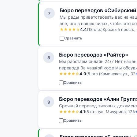
Бюро переводов «Сибирский
7
Мы рады приветствовать вас на наш
все, что в наших силах, чтобы это 
★★★★☆
4.4
(18 отз.)
Красный просп.,
Сравнить
Бюро переводов «Райтер»
8
Мы работаем онлайн 24/7 Нет нацен
перевода За чашкой кофе мы обсуд
★★★★☆
4.0
(5 отз.)
Каменская ул., 32
сотрудничества
Сравнить
Бюро переводов «Ални Групп
9
Срочный перевод типовых документов
★★★★☆
4.1
(8 отз.)
ул. Мичурина, 12А
Сравнить