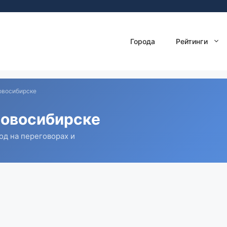
Города
Рейтинги
овосибирске
Новосибирске
д на переговорах и