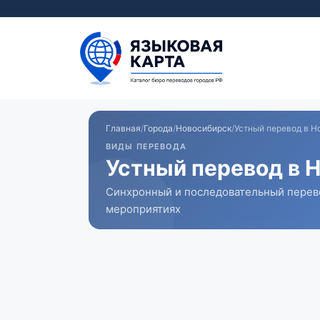
Перейти
к
содержимому
Главная
/
Города
/
Новосибирск
/
Устный перевод в Н
ВИДЫ ПЕРЕВОДА
Устный перевод в 
Синхронный и последовательный перево
мероприятиях