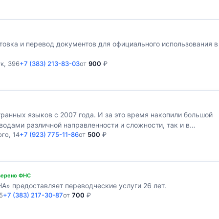
товка и перевод документов для официального использования в
к, 396
+7 (383) 213-83-03
от
900
₽
анных языков с 2007 года. И за это время накопили большой
водами различной направленности и сложности, так и в
го, 14
+7 (923) 775-11-86
от
500
₽
верено ФНС
А» предоставляет переводческие услуги 26 лет.
5
+7 (383) 217-30-87
от
700
₽