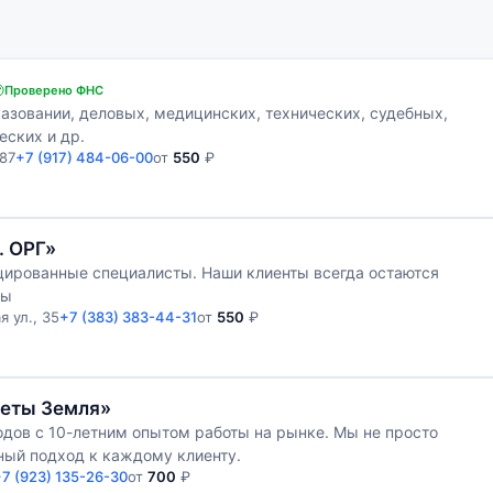
Проверено ФНС
азовании, деловых, медицинских, технических, судебных,
еских и др.
87
+7 (917) 484-06-00
от
550
₽
. ОРГ»
цированные специалисты. Наши клиенты всегда остаются
ты
 ул., 35
+7 (383) 383-44-31
от
550
₽
неты Земля»
дов с 10-летним опытом работы на рынке. Мы не просто
ный подход к каждому клиенту.
7 (923) 135-26-30
от
700
₽