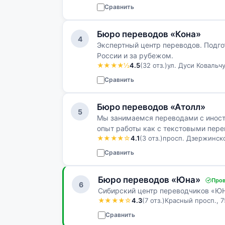
Сравнить
Бюро переводов «Кона»
4
Экспертный центр переводов. Подго
России и за рубежом.
★★★★½
4.5
(32 отз.)
ул. Дуси Ковальчу
Сравнить
Бюро переводов «Атолл»
5
Мы занимаемся переводами с иностр
опыт работы как с текстовыми пере
★★★★☆
4.1
(3 отз.)
просп. Дзержинско
переводах личных докуме…
Сравнить
Бюро переводов «Юна»
Про
6
Сибирский центр переводчиков «ЮН
★★★★☆
4.3
(7 отз.)
Красный просп., 7
Сравнить