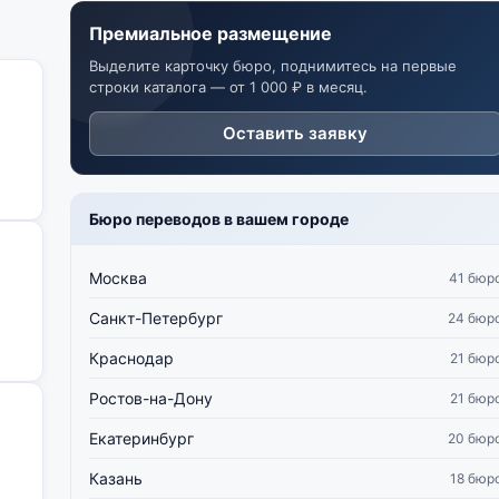
Премиальное размещение
Выделите карточку бюро, поднимитесь на первые
строки каталога — от 1 000 ₽ в месяц.
Оставить заявку
Бюро переводов в вашем городе
Москва
41 бюр
Санкт-Петербург
24 бюр
Краснодар
21 бюр
Ростов-на-Дону
21 бюр
Екатеринбург
20 бюр
Казань
18 бюр