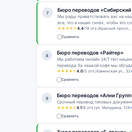
Бюро переводов «Сибирский
7
Мы рады приветствовать вас на наш
все, что в наших силах, чтобы это 
★★★★☆
4.4
(18 отз.)
Красный просп.,
Сравнить
Бюро переводов «Райтер»
8
Мы работаем онлайн 24/7 Нет нацен
перевода За чашкой кофе мы обсуд
★★★★☆
4.0
(5 отз.)
Каменская ул., 32
сотрудничества
Сравнить
Бюро переводов «Ални Групп
9
Срочный перевод типовых документов
★★★★☆
4.1
(8 отз.)
ул. Мичурина, 12А
Сравнить