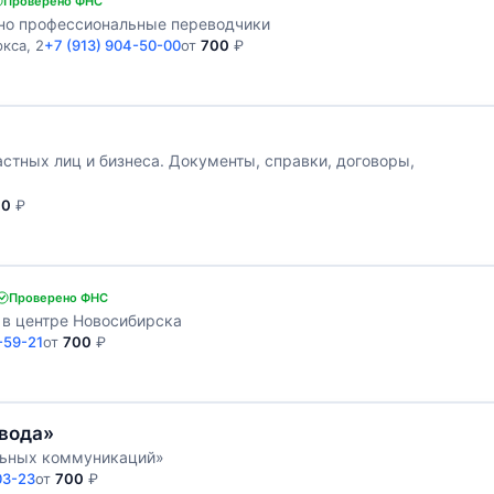
Проверено ФНС
нно профессиональные переводчики
кса, 2
+7 (913) 904-50-00
от
700
₽
тных лиц и бизнеса. Документы, справки, договоры,
00
₽
Проверено ФНС
в центре Новосибирска
-59-21
от
700
₽
вода»
льных коммуникаций»
03-23
от
700
₽