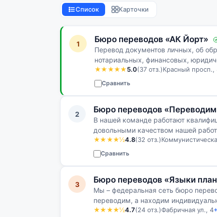
Список
Карточки
Бюро переводов «АК Йорт»
1
Перевод документов личных, об обр
нотариальных, финансовых, юридич
★★★★★
5.0
(37 отз.)
Красный просп., 
Сравнить
Бюро переводов «Переводим
2
В нашей команде работают квалифи
довольными качеством нашей рабо
★★★★½
4.8
(32 отз.)
Коммунистическая
Сравнить
Бюро переводов «Языки пла
3
Мы – федеральная сеть бюро перево
переводим, а находим индивидуаль
★★★★½
4.7
(24 отз.)
Фабричная ул., 4
+