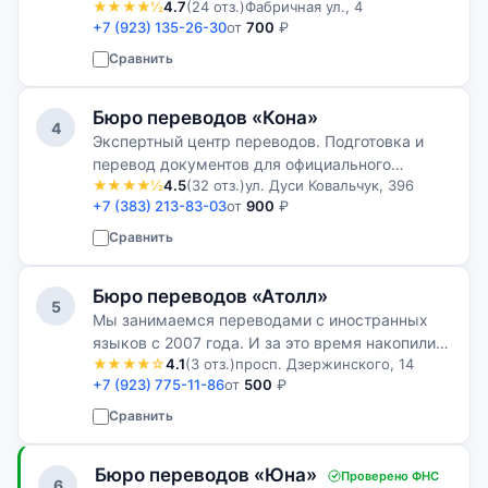
★★★★½
4.7
(24 отз.)
Фабричная ул., 4
просто переводим, а находим индивидуальный
+7 (923) 135-26-30
от
700
₽
подход к каждому клиенту.
Сравнить
Бюро переводов «Кона»
4
Экспертный центр переводов. Подготовка и
перевод документов для официального
★★★★½
4.5
(32 отз.)
ул. Дуси Ковальчук, 396
использования в России и за рубежом.
+7 (383) 213-83-03
от
900
₽
Сравнить
Бюро переводов «Атолл»
5
Мы занимаемся переводами с иностранных
языков с 2007 года. И за это время накопили
★★★★☆
4.1
(3 отз.)
просп. Дзержинского, 14
большой опыт работы как с текстовыми
+7 (923) 775-11-86
от
500
₽
переводами различной направленности и
сложности, так и в переводах личных
Сравнить
докуме…
Бюро переводов «Юна»
Проверено ФНС
6