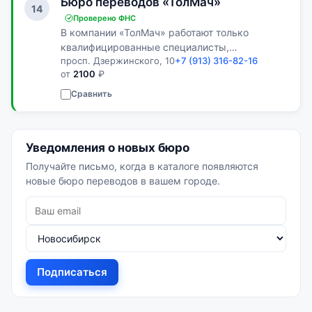
Бюро переводов «ТолМач»
14
Проверено ФНС
В компании «ТолМач» работают только
квалифицированные специалисты,
просп. Дзержинского, 10
+7 (913) 316-82-16
доказавшие свою прибыль.
от
2100
₽
Сравнить
Уведомления о новых бюро
Получайте письмо, когда в каталоге появляются
новые бюро переводов в вашем городе.
Подписаться