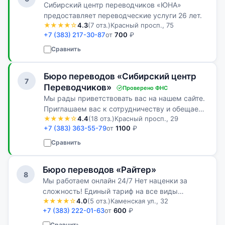
Сибирский центр переводчиков «ЮНА»
предоставляет переводческие услуги 26 лет.
★★★★☆
4.3
(7 отз.)
Красный просп., 75
+7 (383) 217-30-87
от
700
₽
Сравнить
Бюро переводов «Сибирский центр
7
Переводчиков»
Проверено ФНС
Мы рады приветствовать вас на нашем сайте.
Приглашаем вас к сотрудничеству и обещаем
★★★★☆
4.4
(18 отз.)
Красный просп., 29
сделать все, что в наших силах, чтобы это
+7 (383) 363-55-79
от
1100
₽
сотрудничество принесло вам
удовлетворение.
Сравнить
Бюро переводов «Райтер»
8
Мы работаем онлайн 24/7 Нет наценки за
сложность! Единый тариф на все виды
★★★★☆
4.0
(5 отз.)
Каменская ул., 32
письменного перевода За чашкой кофе мы
+7 (383) 222-01-63
от
600
₽
обсудим все Ваши требования и найдем
оптимальный вариант сотрудничества
Сравнить