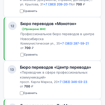
ул. Крылова, 31
+7 (383) 209-20-11
от
700
₽
нотариальное заверение и апостиль.
Сравнить
Бюро переводов «Монотон»
12
Проверено ФНС
Профессиональное бюро переводов в центре
Новосибирска
Коммунистическая ул., 35
+7 (383) 287-59-21
от
700
₽
Сравнить
Бюро переводов «Центр перевода»
13
«Переводчик в сфере профессиональных
коммуникаций»
просп. Карла Маркса, 20
+7 (383) 346-03-23
от
700
₽
Сравнить