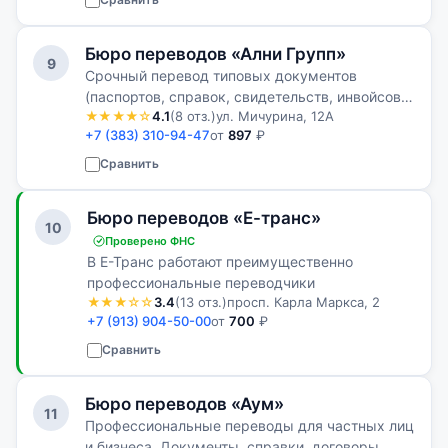
Бюро переводов «Ални Групп»
9
Срочный перевод типовых документов
(паспортов, справок, свидетельств, инвойсов и
★★★★☆
4.1
(8 отз.)
ул. Мичурина, 12А
т. п.)
+7 (383) 310-94-47
от
897
₽
Сравнить
Бюро переводов «Е-транс»
10
Проверено ФНС
В Е-Транс работают преимущественно
профессиональные переводчики
★★★☆☆
3.4
(13 отз.)
просп. Карла Маркса, 2
+7 (913) 904-50-00
от
700
₽
Сравнить
Бюро переводов «Аум»
11
Профессиональные переводы для частных лиц
и бизнеса. Документы, справки, договоры,