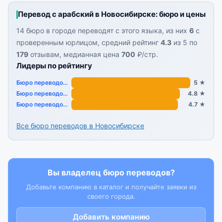
Перевод с арабский в Новосибирске: бюро и цены
14 бюро в городе переводят с этого языка, из них
6
с
проверенным юрлицом, средний рейтинг
4.3
из 5 по
179
отзывам, медианная цена
700
₽/стр.
Лидеры по рейтингу
Бюро переводов «АК Йорт»
5 ★
Бюро переводов «Переводим. ОРГ»
4.8 ★
Бюро переводов «Языки планеты Земля»
4.7 ★
Все бюро переводов в Новосибирске
Вы владелец бюро переводов?
Добавьте компанию в каталог и получайте заявки из
своего города.
Добавить компанию