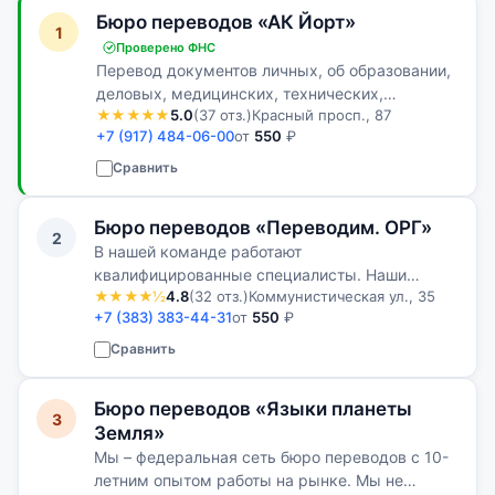
Бюро переводов «АК Йорт»
1
Проверено ФНС
Перевод документов личных, об образовании,
деловых, медицинских, технических,
★★★★★
5.0
(37 отз.)
Красный просп., 87
судебных, нотариальных, финансовых,
+7 (917) 484-06-00
от
550
₽
юридических и др.
Сравнить
Бюро переводов «Переводим. ОРГ»
2
В нашей команде работают
квалифицированные специалисты. Наши
★★★★½
4.8
(32 отз.)
Коммунистическая ул., 35
клиенты всегда остаются довольными
+7 (383) 383-44-31
от
550
₽
качеством нашей работы
Сравнить
Бюро переводов «Языки планеты
3
Земля»
Мы – федеральная сеть бюро переводов с 10-
летним опытом работы на рынке. Мы не