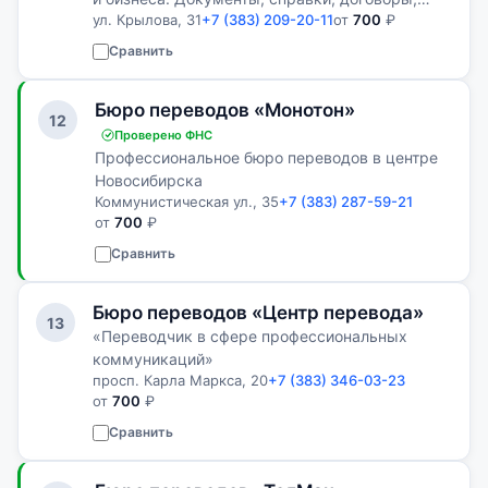
ул. Крылова, 31
+7 (383) 209-20-11
от
700
₽
нотариальное заверение и апостиль.
Сравнить
Бюро переводов «Монотон»
12
Проверено ФНС
Профессиональное бюро переводов в центре
Новосибирска
Коммунистическая ул., 35
+7 (383) 287-59-21
от
700
₽
Сравнить
Бюро переводов «Центр перевода»
13
«Переводчик в сфере профессиональных
коммуникаций»
просп. Карла Маркса, 20
+7 (383) 346-03-23
от
700
₽
Сравнить