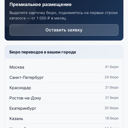
Премиальное размещение
Выделите карточку бюро, поднимитесь на первые строки
каталога — от 1 000 ₽ в месяц.
Оставить заявку
Бюро переводов в вашем городе
Москва
41 бюро
Санкт-Петербург
24 бюро
Краснодар
21 бюро
Ростов-на-Дону
21 бюро
Екатеринбург
20 бюро
Казань
18 бюро