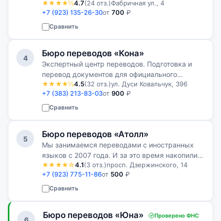
★★★★½
4.7
(24 отз.)
Фабричная ул., 4
просто переводим, а находим индивидуальный
+7 (923) 135-26-30
от
700
₽
подход к каждому клиенту.
Сравнить
Бюро переводов «Кона»
4
Экспертный центр переводов. Подготовка и
перевод документов для официального
★★★★½
4.5
(32 отз.)
ул. Дуси Ковальчук, 396
использования в России и за рубежом.
+7 (383) 213-83-03
от
900
₽
Сравнить
Бюро переводов «Атолл»
5
Мы занимаемся переводами с иностранных
языков с 2007 года. И за это время накопили
★★★★☆
4.1
(3 отз.)
просп. Дзержинского, 14
большой опыт работы как с текстовыми
+7 (923) 775-11-86
от
500
₽
переводами различной направленности и
сложности, так и в переводах личных
Сравнить
докуме…
Бюро переводов «Юна»
Проверено ФНС
6