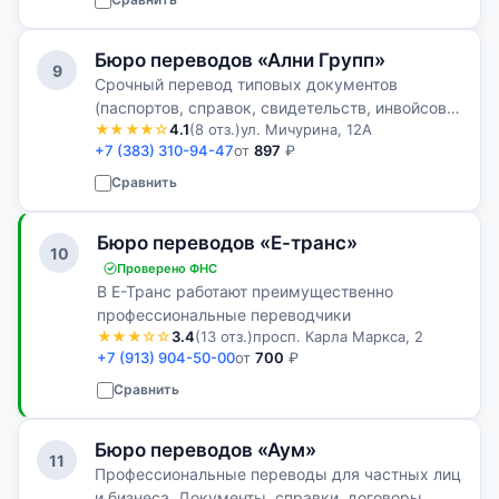
Бюро переводов «Ални Групп»
9
Срочный перевод типовых документов
(паспортов, справок, свидетельств, инвойсов и
★★★★☆
4.1
(8 отз.)
ул. Мичурина, 12А
т. п.)
+7 (383) 310-94-47
от
897
₽
Сравнить
Бюро переводов «Е-транс»
10
Проверено ФНС
В Е-Транс работают преимущественно
профессиональные переводчики
★★★☆☆
3.4
(13 отз.)
просп. Карла Маркса, 2
+7 (913) 904-50-00
от
700
₽
Сравнить
Бюро переводов «Аум»
11
Профессиональные переводы для частных лиц
и бизнеса. Документы, справки, договоры,