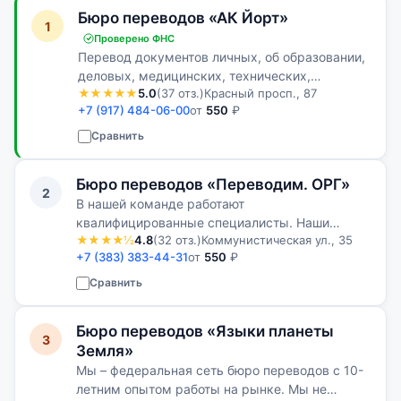
Бюро переводов «АК Йорт»
1
Проверено ФНС
Перевод документов личных, об образовании,
деловых, медицинских, технических,
★★★★★
5.0
(37 отз.)
Красный просп., 87
судебных, нотариальных, финансовых,
+7 (917) 484-06-00
от
550
₽
юридических и др.
Сравнить
Бюро переводов «Переводим. ОРГ»
2
В нашей команде работают
квалифицированные специалисты. Наши
★★★★½
4.8
(32 отз.)
Коммунистическая ул., 35
клиенты всегда остаются довольными
+7 (383) 383-44-31
от
550
₽
качеством нашей работы
Сравнить
Бюро переводов «Языки планеты
3
Земля»
Мы – федеральная сеть бюро переводов с 10-
летним опытом работы на рынке. Мы не