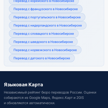
Перевод с корейского в Новосибирске
Перевод с французского в Новосибирске
Перевод с португальского в Новосибирске
Перевод с нидерландского в Новосибирске
Перевод с словацкого в Новосибирске
Перевод с шведского в Новосибирске
Перевод с норвежского в Новосибирске
Перевод с датского в Новосибирске
Языковая Карта
Независимый рейтинг бюро переводов России. Оценки
собираются из Google Maps, Яндекс.Карт и 2GIS
и обновляются автоматически.