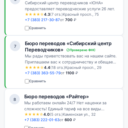
Сибирский центр переводчиков «ЮНА»
предоставляет переводческие услуги 26 лет.
★★★★☆
4.3
(7 отз.)
Красный просп., 75
+7 (383) 217-30-87
от
700
₽
Сравнить
Бюро переводов «Сибирский центр
7
Переводчиков»
Проверено ФНС
Мы рады приветствовать вас на нашем сайте.
Приглашаем вас к сотрудничеству и обещаем
★★★★☆
4.4
(18 отз.)
Красный просп., 29
сделать все, что в наших силах, чтобы это
+7 (383) 363-55-79
от
1100
₽
сотрудничество принесло вам
удовлетворение.
Сравнить
Бюро переводов «Райтер»
8
Мы работаем онлайн 24/7 Нет наценки за
сложность! Единый тариф на все виды
★★★★☆
4.0
(5 отз.)
Каменская ул., 32
письменного перевода За чашкой кофе мы
+7 (383) 222-01-63
от
600
₽
обсудим все Ваши требования и найдем
оптимальный вариант сотрудничества
Сравнить