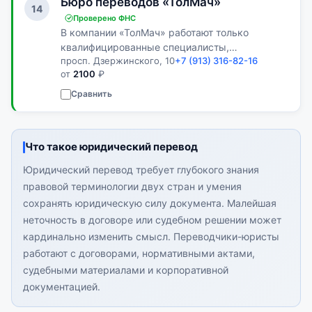
Бюро переводов «ТолМач»
14
Проверено ФНС
В компании «ТолМач» работают только
квалифицированные специалисты,
просп. Дзержинского, 10
+7 (913) 316-82-16
доказавшие свою прибыль.
от
2100
₽
Сравнить
Что такое юридический перевод
Юридический перевод требует глубокого знания
правовой терминологии двух стран и умения
сохранять юридическую силу документа. Малейшая
неточность в договоре или судебном решении может
кардинально изменить смысл. Переводчики-юристы
работают с договорами, нормативными актами,
судебными материалами и корпоративной
документацией.