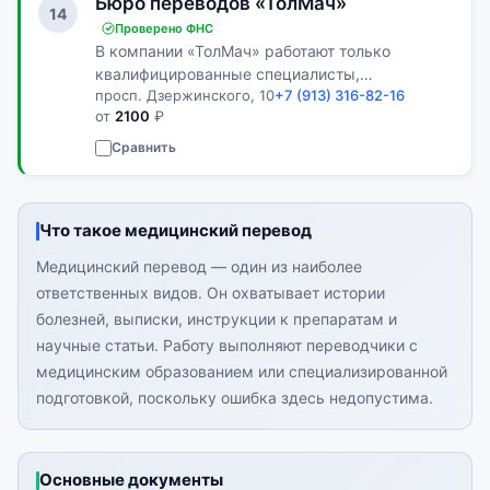
Бюро переводов «ТолМач»
14
Проверено ФНС
В компании «ТолМач» работают только
квалифицированные специалисты,
просп. Дзержинского, 10
+7 (913) 316-82-16
доказавшие свою прибыль.
от
2100
₽
Сравнить
Что такое медицинский перевод
Медицинский перевод — один из наиболее
ответственных видов. Он охватывает истории
болезней, выписки, инструкции к препаратам и
научные статьи. Работу выполняют переводчики с
медицинским образованием или специализированной
подготовкой, поскольку ошибка здесь недопустима.
Основные документы