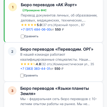
Бюро переводов «АК Йорт»
1
Проверено ФНС
Перевод документов личных, об образовании,
деловых, медицинских, технических,
★★★★★
5.0
(37 отз.)
Красный просп., 87
судебных, нотариальных, финансовых,
+7 (917) 484-06-00
от
550
₽
юридических и др.
Сравнить
Бюро переводов «Переводим. ОРГ»
2
В нашей команде работают
квалифицированные специалисты. Наши
★★★★½
4.8
(32 отз.)
Коммунистическая ул., 35
клиенты всегда остаются довольными
+7 (383) 383-44-31
от
550
₽
качеством нашей работы
Сравнить
Бюро переводов «Языки планеты
3
Земля»
Мы – федеральная сеть бюро переводов с 10-
летним опытом работы на рынке. Мы не