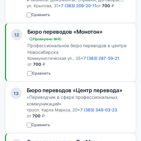
ул. Крылова, 31
+7 (383) 209-20-11
от
700
₽
нотариальное заверение и апостиль.
Сравнить
Бюро переводов «Монотон»
12
Проверено ФНС
Профессиональное бюро переводов в центре
Новосибирска
Коммунистическая ул., 35
+7 (383) 287-59-21
от
700
₽
Сравнить
Бюро переводов «Центр перевода»
13
«Переводчик в сфере профессиональных
коммуникаций»
просп. Карла Маркса, 20
+7 (383) 346-03-23
от
700
₽
Сравнить