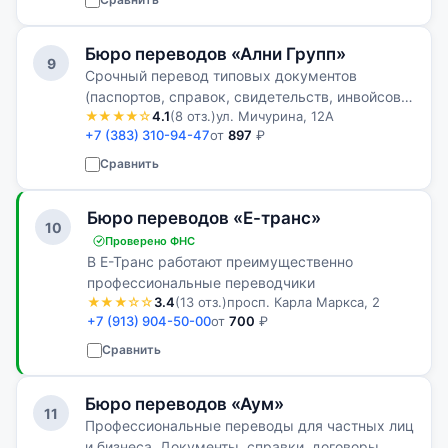
Бюро переводов «Ални Групп»
9
Срочный перевод типовых документов
(паспортов, справок, свидетельств, инвойсов и
★★★★☆
4.1
(8 отз.)
ул. Мичурина, 12А
т. п.)
+7 (383) 310-94-47
от
897
₽
Сравнить
Бюро переводов «Е-транс»
10
Проверено ФНС
В Е-Транс работают преимущественно
профессиональные переводчики
★★★☆☆
3.4
(13 отз.)
просп. Карла Маркса, 2
+7 (913) 904-50-00
от
700
₽
Сравнить
Бюро переводов «Аум»
11
Профессиональные переводы для частных лиц
и бизнеса. Документы, справки, договоры,