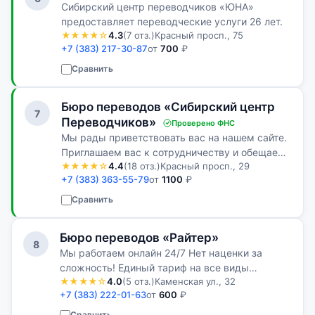
Сибирский центр переводчиков «ЮНА»
предоставляет переводческие услуги 26 лет.
★★★★☆
4.3
(7 отз.)
Красный просп., 75
+7 (383) 217-30-87
от
700
₽
Сравнить
Бюро переводов «Сибирский центр
7
Переводчиков»
Проверено ФНС
Мы рады приветствовать вас на нашем сайте.
Приглашаем вас к сотрудничеству и обещаем
★★★★☆
4.4
(18 отз.)
Красный просп., 29
сделать все, что в наших силах, чтобы это
+7 (383) 363-55-79
от
1100
₽
сотрудничество принесло вам
удовлетворение.
Сравнить
Бюро переводов «Райтер»
8
Мы работаем онлайн 24/7 Нет наценки за
сложность! Единый тариф на все виды
★★★★☆
4.0
(5 отз.)
Каменская ул., 32
письменного перевода За чашкой кофе мы
+7 (383) 222-01-63
от
600
₽
обсудим все Ваши требования и найдем
оптимальный вариант сотрудничества
Сравнить