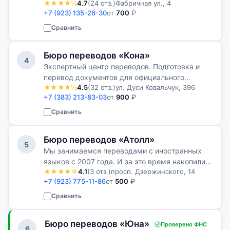
★★★★½
4.7
(24 отз.)
Фабричная ул., 4
просто переводим, а находим индивидуальный
+7 (923) 135-26-30
от
700
₽
подход к каждому клиенту.
Сравнить
Бюро переводов «Кона»
4
Экспертный центр переводов. Подготовка и
перевод документов для официального
★★★★½
4.5
(32 отз.)
ул. Дуси Ковальчук, 396
использования в России и за рубежом.
+7 (383) 213-83-03
от
900
₽
Сравнить
Бюро переводов «Атолл»
5
Мы занимаемся переводами с иностранных
языков с 2007 года. И за это время накопили
★★★★☆
4.1
(3 отз.)
просп. Дзержинского, 14
большой опыт работы как с текстовыми
+7 (923) 775-11-86
от
500
₽
переводами различной направленности и
сложности, так и в переводах личных
Сравнить
докуме…
Бюро переводов «Юна»
Проверено ФНС
6