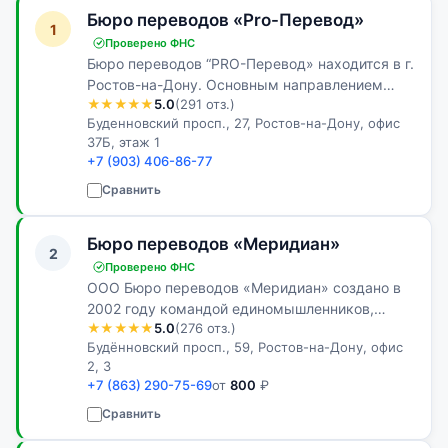
Бюро переводов «Pro-Перевод»
1
Проверено ФНС
Бюро переводов “PRO-Перевод» находится в г.
Ростов-на-Дону. Основным направлением
★★★★★
5.0
(291 отз.)
деятельности нашей компании является
Буденновский просп., 27, Ростов-на-Дону, офис
профессиональный перевод документации с
37Б, этаж 1
различных языков. Английский, итальянский…
+7 (903) 406-86-77
Сравнить
Бюро переводов «Меридиан»
2
Проверено ФНС
ООО Бюро переводов «Меридиан» создано в
2002 году командой единомышленников,
★★★★★
5.0
(276 отз.)
профессиональных переводчиков. Нас
Будённовский просп., 59, Ростов-на-Дону, офис
объединило любимое дело, которое с каждым
2, 3
годом радует нас всё больше и больше. С тех
+7 (863) 290-75-69
от
800
₽
по…
Сравнить