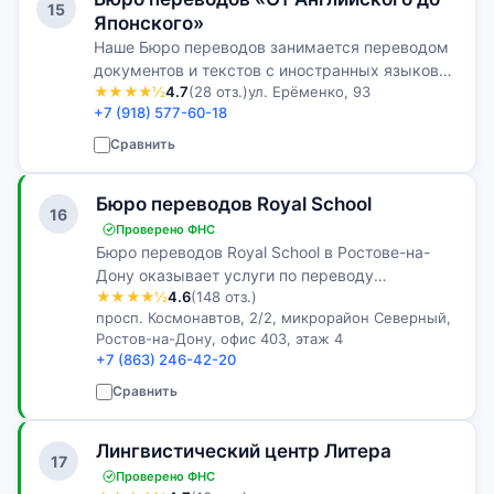
15
Японского»
Наше Бюро переводов занимается переводом
документов и текстов с иностранных языков
★★★★½
4.7
(28 отз.)
ул. Ерёменко, 93
на русский или украинский языки и наоборот.
+7 (918) 577-60-18
Бюро переводов «От А до Я», как сокращенно
мы называемся, считается одни…
Сравнить
Бюро переводов Royal School
16
Проверено ФНС
Бюро переводов Royal School в Ростове-на-
Дону оказывает услуги по переводу
★★★★½
4.6
(148 отз.)
документов как очно, так и онлайн, заказчик
просп. Космонавтов, 2/2, микрорайон Северный,
приходит в офис только по необходимости.
Ростов-на-Дону, офис 403, этаж 4
+7 (863) 246-42-20
Сравнить
Лингвистический центр Литера
17
Проверено ФНС