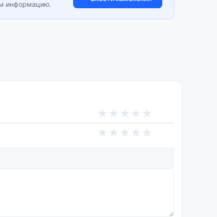
им информацию.
★
★
★
★
★
★
★
★
★
★