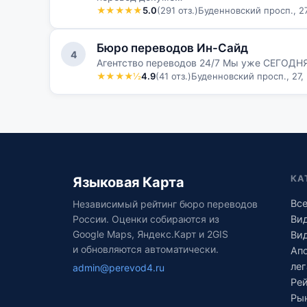
★★★★★
5.0
(291 отз.)
Буденновский просп., 27
Бюро переводов Ин-Сайд
4
Агентство переводов 24/7 Мы уже СЕГОДНЯ
★★★★½
4.9
(41 отз.)
Буденновский просп., 27,
КА
Языковая Карта
Все
Независимый рейтинг бюро переводов
Ви
России. Оценки собираются из
Google Maps, Яндекс.Карт и 2GIS
Ви
и обновляются автоматически.
Ап
лег
admin@perevod4.ru
Ре
Рын