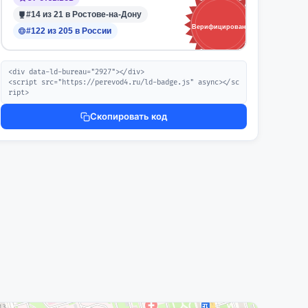
#14 из 21 в Ростове-на-Дону
Верифицировано
#122 из 205 в России
<div data-ld-bureau="2927"></div>

<script src="https://perevod4.ru/ld-badge.js" async></sc
ript>
Скопировать код