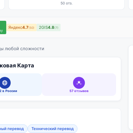
50 отз.
Яндекс
4.7
2GIS
4.8
(50)
(7)
ну
ды любой сложности
ковая Карта
 в России
57 отзывов
ный перевод
Технический перевод