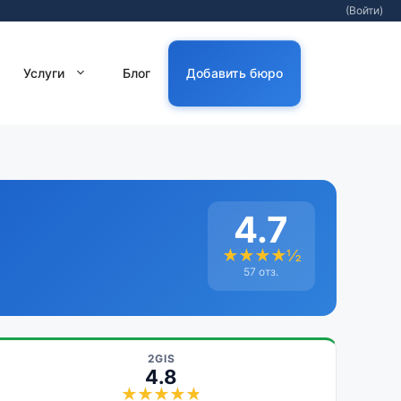
(Войти)
Услуги
Блог
Добавить бюро
4.7
★★★★½
57 отз.
2GIS
4.8