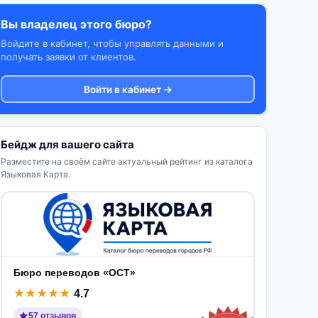
Вы владелец этого бюро?
Войдите в кабинет, чтобы управлять данными и
получать заявки от клиентов.
Войти в кабинет →
Бейдж для вашего сайта
Разместите на своём сайте актуальный рейтинг из каталога
Языковая Карта.
Бюро переводов «ОСТ»
★
★
★
★
★
4.7
57 отзывов