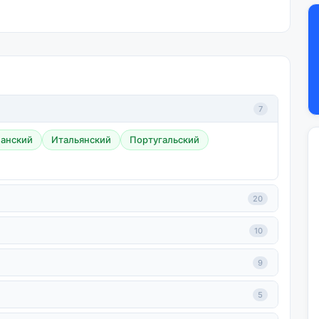
7
анский
Итальянский
Португальский
20
10
9
5