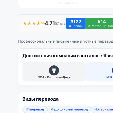
нет данных
#122
#14
4.71
★★★★½
57 отз.
в России
в Ростов-на-До
Профессиональные письменные и устные перево
Достижения компании в каталоге Язы
№14 в Ростов-на-Дону
№122
Виды перевода
IT-перевод
Медицинский перевод
Нотариаль