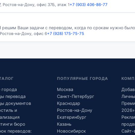
, Ростов-на-Дону, офис 37Б, этаж 1
+7 (903) 406-86-77
 решим Ваши задачи с переводом, когда по срокам нужно было
 Ростов-на-Дону, офис 6
+7 (928) 175-75-75
ТАЛОГ
ПОПУЛЯРНЫЕ ГОРОДА
КОМП
 города
Москва
Добав
ды перевода
Санкт-Петербург
Личны
ды документов
Краснодар
Преми
остиль и
Ростов-на-Дону
2026»
ализация
Екатеринбург
Рекла
йтинги бюро
Казань
продв
ок переводов:
Новосибирск
Сайт-