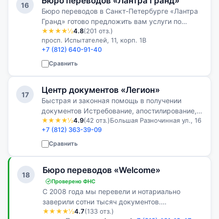
Бюро переводов «Лантра Гранд»
16
Бюро переводов в Санкт-Петербурге «Лантра
Гранд» готово предложить вам услуги по
★★★★½
4.8
(201 отз.)
письменному переводу с более чем 50 языков
просп. Испытателей, 11, корп. 1В
мира. Нам под силу выполнение перевода
+7 (812) 640-91-40
любой сложности и тематики.
Сравнить
Центр документов «Легион»
17
Быстрая и законная помощь в получении
документов Истребование, апостилирование,
★★★★½
4.9
(42 отз.)
Большая Разночинная ул., 16
перевод и легализация документов России и
+7 (812) 363-39-09
стран СНГ.
Сравнить
Бюро переводов «Welcome»
18
Проверено ФНС
С 2008 года мы перевели и нотариально
заверили сотни тысяч документов.
★★★★½
4.7
(133 отз.)
Ответственный и добросовестный подход в