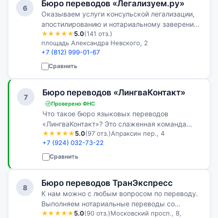
Бюро переводов «Легализуем.ру»
6
Оказываем услуги консульской легализации,
апостилированию и нотариальному заверению
★★★★★
5.0
(141 отз.)
в Питере
площадь Александра Невского, 2
+7 (812) 999-01-67
Сравнить
Бюро переводов «ЛингваКонтакт»
7
Проверено ФНС
Что такое бюро языковых переводов
«ЛингваКонтакт»? Это слаженная команда
★★★★★
5.0
(97 отз.)
Апраксин пер., 4
профессионалов, неоценимый опыт
+7 (924) 032-73-22
выполнения самых сложных переводов с
иностранных языков, обширная база клиентов
Сравнить
и глоссарий по …
Бюро переводов ТранЭкспресс
8
К нам можно с любым вопросом по переводу.
Выполняем нотариальные переводы со
★★★★★
5.0
(90 отз.)
Московский просп., 8,
скидкой на большие комплекты. Подбираем