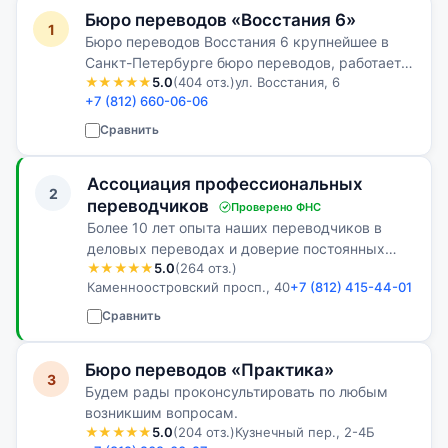
Бюро переводов «Восстания 6»
1
Бюро переводов Восстания 6 крупнейшее в
Санкт-Петербурге бюро переводов, работает с
★★★★★
5.0
(404 отз.)
ул. Восстания, 6
1998 года. Мы расположены в самом центре
+7 (812) 660-06-06
города, на улице Восстания, дом 6, в здании
Юридического центра Восстания 6…
Сравнить
Ассоциация профессиональных
2
переводчиков
Проверено ФНС
Более 10 лет опыта наших переводчиков в
деловых переводах и доверие постоянных
★★★★★
5.0
(264 отз.)
Клиентов - наши лучшие доказательства!
Каменноостровский просп., 40
+7 (812) 415-44-01
Сравнить
Бюро переводов «Практика»
3
Будем рады проконсультировать по любым
возникшим вопросам.
★★★★★
5.0
(204 отз.)
Кузнечный пер., 2-4Б