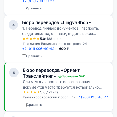
+7 (812) 209-00-27
Сравнить
Бюро переводов «LingvaShop»
4
1. Перевод личных документов : паспорта,
свидетельства, справки, водительские
★★★★★
5.0
(188 отз.)
удостоверения, печати/штампы и др.: от 600
11-я линия Васильевского острова, 24
руб. 2. Перевод прочих документов: от 650
+7 (911) 006-40-42
от
600
₽
руб. за 1 учетную страницу перевода…
Сравнить
Бюро переводов «Ориент
5
Транслейтинг»
Проверено ФНС
Для международного использования
документов часто требуется нотариально
★★★★★
5.0
(171 отз.)
заверенный перевод. Мы сэкономим ваше
Каменноостровский просп., 42
+7 (968) 195-40-77
время и силы, предоставив услугу по
нотариальному переводу документов!
Сравнить