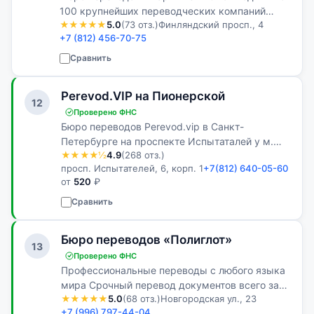
100 крупнейших переводческих компаний
★★★★★
5.0
(73 отз.)
Финляндский просп., 4
Российской Федерации! В штате нашего бюро
+7 (812) 456-70-75
работают настоящие профессионалы своего
дела. Все переводы выполняются живым…
Сравнить
Perevod.VIP на Пионерской
12
Проверено ФНС
Бюро переводов Perevod.vip в Санкт-
Петербурге на проспекте Испытаталей у м.
★★★★½
4.9
(268 отз.)
Пионерская
просп. Испытателей, 6, корп. 1
+7(812) 640-05-60
от
520
₽
Сравнить
Бюро переводов «Полиглот»
13
Проверено ФНС
Профессиональные переводы с любого языка
мира Срочный перевод документов всего за
★★★★★
5.0
(68 отз.)
Новгородская ул., 23
60 минут! А также нотариальное заверение,
+7 (996) 797-44-04