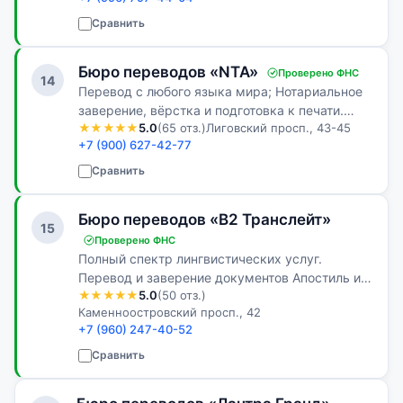
апостиль и другие услуги — всё в одном
месте, без лишних хлопот.
Сравнить
Бюро переводов «NTA»
Проверено ФНС
14
Перевод с любого языка мира; Нотариальное
заверение, вёрстка и подготовка к печати.
★★★★★
5.0
(65 отз.)
Лиговский просп., 43-45
Недорогие ставки на: Фармацевтический и
+7 (900) 627-42-77
технический перевод. Скидка на первый заказ
для юр. компаний 15%!
Сравнить
Бюро переводов «В2 Транслейт»
15
Проверено ФНС
Полный спектр лингвистических услуг.
Перевод и заверение документов Апостиль и
★★★★★
5.0
(50 отз.)
легализация
Каменноостровский просп., 42
+7 (960) 247-40-52
Сравнить