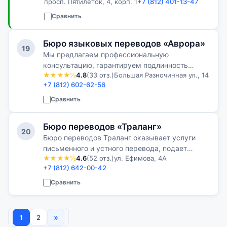
просп. Пятилеток, 4, корп. 1
+7 (812) 401-13-47
работе для нас на первом месте, что
подтверждают отзывы на популярных
Сравнить
интернет-площадках…
Бюро языковых переводов «Аврора»
19
Мы предлагаем профессиональную
консультацию, гарантируем подлинность
★★★★½
4.8
(33 отз.)
Большая Разночинная ул., 14
апостиля через госучреждения, работаем с
+7 (812) 602-62-56
нотариусами, зарегистрированными в
Минюсте, действуем без доверенности,
Сравнить
обеспечиваем удобн…
Бюро переводов «Траланг»
20
Бюро переводов Траланг оказывает услуги
письменного и устного перевода, подает
★★★★½
4.6
(52 отз.)
ул. Ефимова, 4А
документы на проставление апостиля в органы
+7 (812) 642-00-42
ЗАГС, Минюст, Минобразования, ГУ МВД,
осуществляет выпуск квалифицированных э…
Сравнить
»
1
2