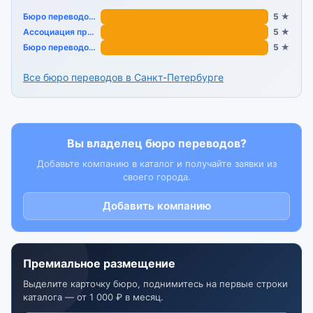
Бюро переводов «Восстания 6»
5 ★
Ассоциация профессиональных переводчиков
5 ★
Бюро переводов «Практика»
5 ★
Все бюро переводов в Санкт-Петербурге
Вы владелец бюро переводов?
Добавьте компанию в каталог и получайте заявки из
своего города.
Добавить компанию
Премиальное размещение
Выделите карточку бюро, поднимитесь на первые строки
каталога — от 1 000 ₽ в месяц.