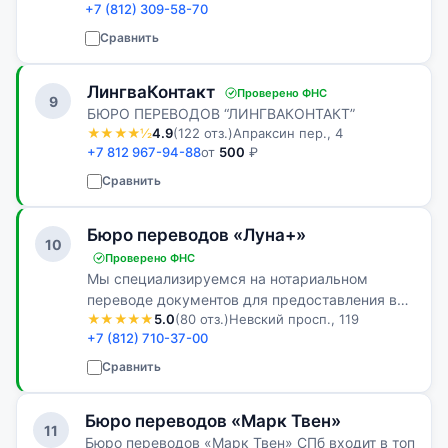
+7 (812) 309-58-70
устных переводчиков в любых городах, в том
числе за рубежом. Локализуем сайты, техн…
Сравнить
ЛингваКонтакт
Проверено ФНС
9
БЮРО ПЕРЕВОДОВ “ЛИНГВАКОНТАКТ”
★★★★½
4.9
(122 отз.)
Апраксин пер., 4
+7 812 967-94-88
от
500
₽
Сравнить
Бюро переводов «Луна+»
10
Проверено ФНС
Мы специализируемся на нотариальном
переводе документов для предоставления в
★★★★★
5.0
(80 отз.)
Невский просп., 119
официальные инстанции России. Наши
+7 (812) 710-37-00
переводчики имеют необходимые дипломы и
аккредитованы у нотариусов Санкт-
Сравнить
Петербурга, что…
Бюро переводов «Марк Твен»
11
Бюро переводов «Марк Твен» СПб входит в топ