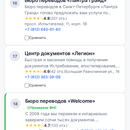
Бюро переводов «Лантра Гранд»
16
Бюро переводов в Санкт-Петербурге «Лантра
Гранд» готово предложить вам услуги по
★★★★½
4.8
(201 отз.)
письменному переводу с более чем 50 языков
просп. Испытателей, 11, корп. 1В
мира. Нам под силу выполнение перевода
+7 (812) 640-91-40
любой сложности и тематики.
Сравнить
Центр документов «Легион»
17
Быстрая и законная помощь в получении
документов Истребование, апостилирование,
★★★★½
4.9
(42 отз.)
Большая Разночинная ул., 16
перевод и легализация документов России и
+7 (812) 363-39-09
стран СНГ.
Сравнить
Бюро переводов «Welcome»
18
Проверено ФНС
С 2008 года мы перевели и нотариально
заверили сотни тысяч документов.
★★★★½
4.7
(133 отз.)
Ответственный и добросовестный подход в