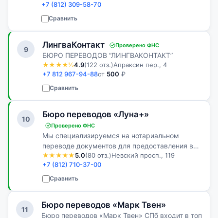
+7 (812) 309-58-70
устных переводчиков в любых городах, в том
числе за рубежом. Локализуем сайты, техн…
Сравнить
ЛингваКонтакт
Проверено ФНС
9
БЮРО ПЕРЕВОДОВ “ЛИНГВАКОНТАКТ”
★★★★½
4.9
(122 отз.)
Апраксин пер., 4
+7 812 967-94-88
от
500
₽
Сравнить
Бюро переводов «Луна+»
10
Проверено ФНС
Мы специализируемся на нотариальном
переводе документов для предоставления в
★★★★★
5.0
(80 отз.)
Невский просп., 119
официальные инстанции России. Наши
+7 (812) 710-37-00
переводчики имеют необходимые дипломы и
аккредитованы у нотариусов Санкт-
Сравнить
Петербурга, что…
Бюро переводов «Марк Твен»
11
Бюро переводов «Марк Твен» СПб входит в топ