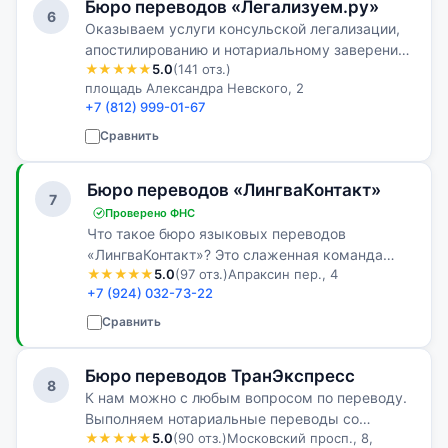
Бюро переводов «Легализуем.ру»
6
Оказываем услуги консульской легализации,
апостилированию и нотариальному заверению
★★★★★
5.0
(141 отз.)
в Питере
площадь Александра Невского, 2
+7 (812) 999-01-67
Сравнить
Бюро переводов «ЛингваКонтакт»
7
Проверено ФНС
Что такое бюро языковых переводов
«ЛингваКонтакт»? Это слаженная команда
★★★★★
5.0
(97 отз.)
Апраксин пер., 4
профессионалов, неоценимый опыт
+7 (924) 032-73-22
выполнения самых сложных переводов с
иностранных языков, обширная база клиентов
Сравнить
и глоссарий по …
Бюро переводов ТранЭкспресс
8
К нам можно с любым вопросом по переводу.
Выполняем нотариальные переводы со
★★★★★
5.0
(90 отз.)
Московский просп., 8,
скидкой на большие комплекты. Подбираем