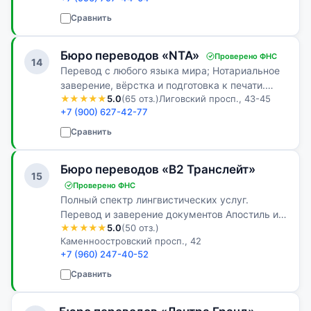
апостиль и другие услуги — всё в одном
месте, без лишних хлопот.
Сравнить
Бюро переводов «NTA»
Проверено ФНС
14
Перевод с любого языка мира; Нотариальное
заверение, вёрстка и подготовка к печати.
★★★★★
5.0
(65 отз.)
Лиговский просп., 43-45
Недорогие ставки на: Фармацевтический и
+7 (900) 627-42-77
технический перевод. Скидка на первый заказ
для юр. компаний 15%!
Сравнить
Бюро переводов «В2 Транслейт»
15
Проверено ФНС
Полный спектр лингвистических услуг.
Перевод и заверение документов Апостиль и
★★★★★
5.0
(50 отз.)
легализация
Каменноостровский просп., 42
+7 (960) 247-40-52
Сравнить