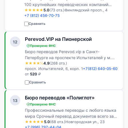
100 крупнейших переводческих компаний
★★★★★
5.0
(73 отз.)
Финляндский просп., 4
Российской Федерации! В штате нашего бюро
+7 (812) 456-70-75
работают настоящие профессионалы своего
дела. Все переводы выполняются живым…
Сравнить
Perevod.VIP на Пионерской
12
Проверено ФНС
Бюро переводов Perevod.vip в Санкт-
Петербурге на проспекте Испытаталей у м.
★★★★½
4.9
(268 отз.)
Пионерская
просп. Испытателей, 6, корп. 1
+7(812) 640-05-60
от
520
₽
Сравнить
Бюро переводов «Полиглот»
13
Проверено ФНС
Профессиональные переводы с любого языка
мира Срочный перевод документов всего за
★★★★★
5.0
(68 отз.)
Новгородская ул., 23
60 минут! А также нотариальное заверение,
+7 (996) 797-44-04