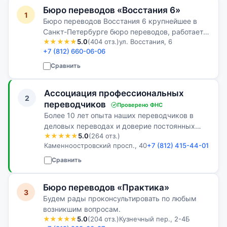
Бюро переводов «Восстания 6»
1
Бюро переводов Восстания 6 крупнейшее в
Санкт-Петербурге бюро переводов, работает с
★★★★★
5.0
(404 отз.)
ул. Восстания, 6
1998 года. Мы расположены в самом центре
+7 (812) 660-06-06
города, на улице Восстания, дом 6, в здании
Юридического центра Восстания 6…
Сравнить
Ассоциация профессиональных
2
переводчиков
Проверено ФНС
Более 10 лет опыта наших переводчиков в
деловых переводах и доверие постоянных
★★★★★
5.0
(264 отз.)
Клиентов - наши лучшие доказательства!
Каменноостровский просп., 40
+7 (812) 415-44-01
Сравнить
Бюро переводов «Практика»
3
Будем рады проконсультировать по любым
возникшим вопросам.
★★★★★
5.0
(204 отз.)
Кузнечный пер., 2-4Б