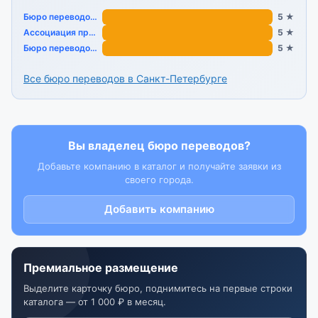
Бюро переводов «Восстания 6»
5 ★
Ассоциация профессиональных переводчиков
5 ★
Бюро переводов «Практика»
5 ★
Все бюро переводов в Санкт-Петербурге
Вы владелец бюро переводов?
Добавьте компанию в каталог и получайте заявки из
своего города.
Добавить компанию
Премиальное размещение
Выделите карточку бюро, поднимитесь на первые строки
каталога — от 1 000 ₽ в месяц.