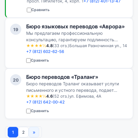
просп. Пятилеток, 4, корп. 1
+7 (812) 401-13-47
работе для нас на первом месте, что
подтверждают отзывы на популярных
Сравнить
интернет-площадках…
Бюро языковых переводов «Аврора»
19
Мы предлагаем профессиональную
консультацию, гарантируем подлинность
★★★★½
4.8
(33 отз.)
Большая Разночинная ул., 14
апостиля через госучреждения, работаем с
+7 (812) 602-62-56
нотариусами, зарегистрированными в
Минюсте, действуем без доверенности,
Сравнить
обеспечиваем удобн…
Бюро переводов «Траланг»
20
Бюро переводов Траланг оказывает услуги
письменного и устного перевода, подает
★★★★½
4.6
(52 отз.)
ул. Ефимова, 4А
документы на проставление апостиля в органы
+7 (812) 642-00-42
ЗАГС, Минюст, Минобразования, ГУ МВД,
осуществляет выпуск квалифицированных э…
Сравнить
»
1
2