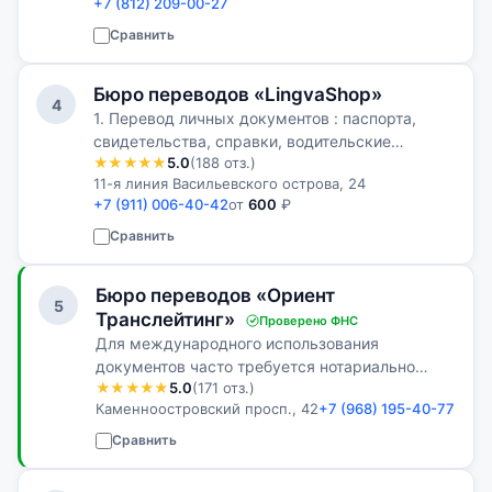
+7 (812) 209-00-27
Сравнить
Бюро переводов «LingvaShop»
4
1. Перевод личных документов : паспорта,
свидетельства, справки, водительские
★★★★★
5.0
(188 отз.)
удостоверения, печати/штампы и др.: от 600
11-я линия Васильевского острова, 24
руб. 2. Перевод прочих документов: от 650
+7 (911) 006-40-42
от
600
₽
руб. за 1 учетную страницу перевода…
Сравнить
Бюро переводов «Ориент
5
Транслейтинг»
Проверено ФНС
Для международного использования
документов часто требуется нотариально
★★★★★
5.0
(171 отз.)
заверенный перевод. Мы сэкономим ваше
Каменноостровский просп., 42
+7 (968) 195-40-77
время и силы, предоставив услугу по
нотариальному переводу документов!
Сравнить