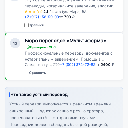
переводы, нотариальное заверение, апостиль
★★☆☆☆
2.1
(14 отз.)
ул. Мира, 9А
и подготовка документов для использования за
+7 (917) 158-59-08
от
798
₽
рубежом.
Сравнить
Бюро переводов «Мультиформа»
12
Проверено ФНС
Профессиональные переводы документов с
нотариальным заверением. Помощь в
Самарская ул., 270
+7 (902) 374-72-83
от
2400
₽
подготовке документов для государственных
органов, консульств и международных
Сравнить
организаций.
Что такое устный перевод
Устный перевод выполняется в реальном времени:
синхронный — одновременно с речью оратора,
последовательный — с короткими паузами.
Переводчик должен обладать быстрой реакцией,