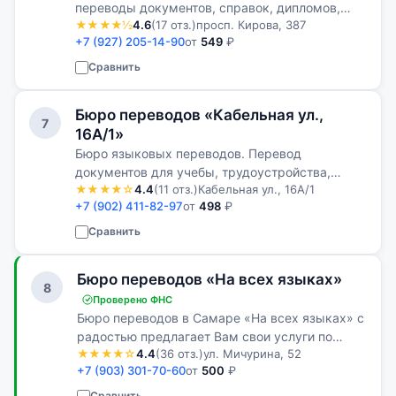
переводы документов, справок, дипломов,
★★★★½
4.6
(17 отз.)
просп. Кирова, 387
свидетельств, доверенностей и других
+7 (927) 205-14-90
от
549
₽
официальных документов. Переводы с
русского, английского, украинского, финского
Сравнить
и…
Бюро переводов «Кабельная ул.,
7
16А/1»
Бюро языковых переводов. Перевод
документов для учебы, трудоустройства,
★★★★☆
4.4
(11 отз.)
Кабельная ул., 16А/1
иммиграции и бизнеса. Нотариальное
+7 (902) 411-82-97
от
498
₽
заверение переводов и сопровождение при
оформлении международных документов.
Сравнить
Бюро переводов «На всех языках»
8
Проверено ФНС
Бюро переводов в Самаре «На всех языках» с
радостью предлагает Вам свои услуги по
★★★★☆
4.4
(36 отз.)
ул. Мичурина, 52
работе с текстами, личными документами,
+7 (903) 301-70-60
от
500
₽
апостиль, легализацию документов. Вы
собираетесь за границу отдохнуть или учит…
Сравнить