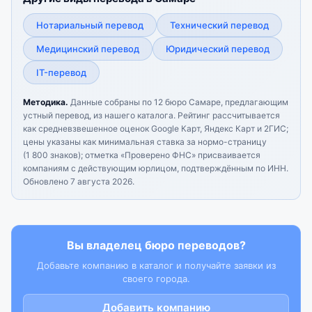
Нотариальный перевод
Технический перевод
Медицинский перевод
Юридический перевод
IT-перевод
Методика.
Данные собраны по 12 бюро Самаре, предлагающим
устный перевод, из нашего каталога. Рейтинг рассчитывается
как средневзвешенное оценок Google Карт, Яндекс Карт и 2ГИС;
цены указаны как минимальная ставка за нормо-страницу
(1 800 знаков); отметка «Проверено ФНС» присваивается
компаниям с действующим юрлицом, подтверждённым по ИНН.
Обновлено 7 августа 2026.
Вы владелец бюро переводов?
Добавьте компанию в каталог и получайте заявки из
своего города.
Добавить компанию