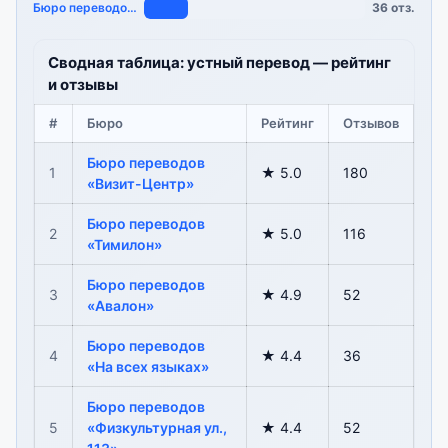
Бюро переводов «…
36 отз.
Сводная таблица: устный перевод — рейтинг
и отзывы
#
Бюро
Рейтинг
Отзывов
Бюро переводов
1
★ 5.0
180
«Визит-Центр»
Бюро переводов
2
★ 5.0
116
«Тимилон»
Бюро переводов
3
★ 4.9
52
«Авалон»
Бюро переводов
4
★ 4.4
36
«На всех языках»
Бюро переводов
5
«Физкультурная ул.,
★ 4.4
52