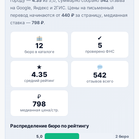
городу —
4.35
из 5,0, суммарно собрано
542
отзыва
на Google, Яндекс и 2ГИС. Цены на письменный
перевод начинаются от
440 ₽
за страницу, медианная
ставка —
798 ₽
.
✔
5
12
проверено ФНС
бюро в каталоге
★
4.35
542
средний рейтинг
отзывов всего
₽
798
медианная цена/стр.
Распределение бюро по рейтингу
5,0
2 бюро