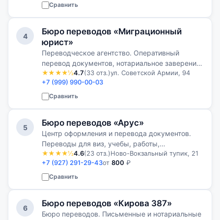
апостилю и легализации документов.
Сравнить
Бюро переводов «Миграционный
4
юрист»
Переводческое агентство. Оперативный
перевод документов, нотариальное заверение,
★★★★½
4.7
(33 отз.)
ул. Советской Армии, 94
апостиль и подготовка документов для
+7 (999) 990-00-03
использования в России и за границей.
Сравнить
Бюро переводов «Арус»
5
Центр оформления и перевода документов.
Переводы для виз, учебы, работы,
★★★★½
4.6
(23 отз.)
Ново-Вокзальный тупик, 21
регистрации брака, получения гражданства и
+7 (927) 291-29-43
от
800
₽
других официальных процедур.
Сравнить
Бюро переводов «Кирова 387»
6
Бюро переводов. Письменные и нотариальные