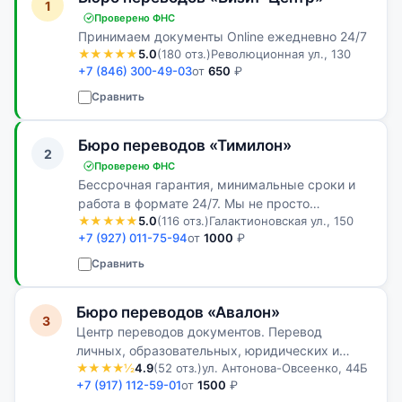
1
Проверено ФНС
Принимаем документы Online ежедневно 24/7
★★★★★
5.0
(180 отз.)
Революционная ул., 130
+7 (846) 300-49-03
от
650
₽
Сравнить
Бюро переводов «Тимилон»
2
Проверено ФНС
Бессрочная гарантия, минимальные сроки и
работа в формате 24/7. Мы не просто
★★★★★
5.0
(116 отз.)
Галактионовская ул., 150
переводим документы, а решаем ваши задачи.
+7 (927) 011-75-94
от
1000
₽
Сравнить
Бюро переводов «Авалон»
3
Центр переводов документов. Перевод
личных, образовательных, юридических и
★★★★½
4.9
(52 отз.)
ул. Антонова-Овсеенко, 44Б
иных документов с последующим
+7 (917) 112-59-01
от
1500
₽
нотариальным заверением. Консультации по