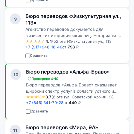
Бюро переводов «Физкультурная ул.,
9
113»
Агентство переводов документов для
физических и юридических лиц. Нотариальные
★★★★☆
4.4
(52 отз.)
Физкультурная ул., 113
переводы, апостиль, легализация документов,
+7 (917) 948-18-46
от
798
₽
помощь в подготовке документов для подачи в
государственные органы и зарубежны…
Сравнить
Бюро переводов «Альфа-Браво»
10
Проверено ФНС
Бюро переводов «Альфа-Браво» оказывает
широкий спектр услуг в области устного и
★★★½☆
3.7
(8 отз.)
ул. Советской Армии, 98
письменного перевода различной тематики и
+7 (846) 341-79-28
от
440
₽
сложности как для предприятий и
организаций, так и для частных лиц.
Сравнить
Бюро переводов «Мира, 9А»
11
Служба переводов документов. Письменные