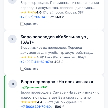
Бюро переводов. Письменные и нотариальные
переводы документов, справок, дипломов,
★★★★½
4.6
(17 отз.)
просп. Кирова, 387
свидетельств, доверенностей и других
+7 (927) 205-14-90
от
549
₽
официальных документов. Переводы с
русского, английского, украинского, финского
Сравнить
и…
Бюро переводов «Кабельная ул.,
7
16А/1»
Бюро языковых переводов. Перевод
документов для учебы, трудоустройства,
★★★★☆
4.4
(11 отз.)
Кабельная ул., 16А/1
иммиграции и бизнеса. Нотариальное
+7 (902) 411-82-97
от
498
₽
заверение переводов и сопровождение при
оформлении международных документов.
Сравнить
Бюро переводов «На всех языках»
8
Проверено ФНС
Бюро переводов в Самаре «На всех языках» с
радостью предлагает Вам свои услуги по
★★★★☆
4.4
(36 отз.)
ул. Мичурина, 52
работе с текстами, личными документами,
+7 (903) 301-70-60
от
500
₽
апостиль, легализацию документов. Вы