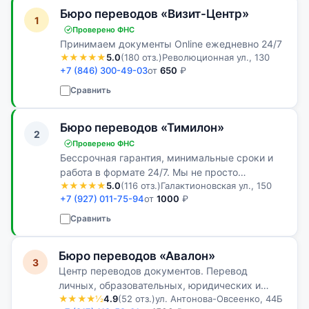
Бюро переводов «Визит-Центр»
1
Проверено ФНС
Принимаем документы Online ежедневно 24/7
★★★★★
5.0
(180 отз.)
Революционная ул., 130
+7 (846) 300-49-03
от
650
₽
Сравнить
Бюро переводов «Тимилон»
2
Проверено ФНС
Бессрочная гарантия, минимальные сроки и
работа в формате 24/7. Мы не просто
★★★★★
5.0
(116 отз.)
Галактионовская ул., 150
переводим документы, а решаем ваши задачи.
+7 (927) 011-75-94
от
1000
₽
Сравнить
Бюро переводов «Авалон»
3
Центр переводов документов. Перевод
личных, образовательных, юридических и
★★★★½
4.9
(52 отз.)
ул. Антонова-Овсеенко, 44Б
иных документов с последующим