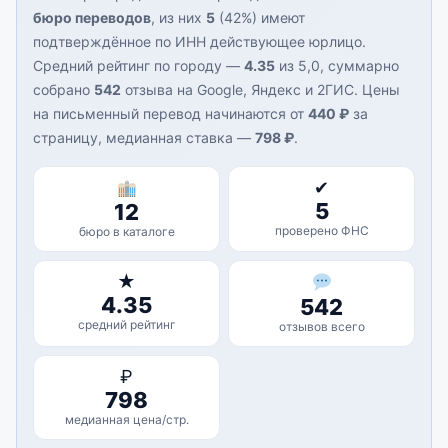
бюро переводов
, из них
5
(42%) имеют
подтверждённое по ИНН действующее юрлицо.
Средний рейтинг по городу —
4.35
из 5,0, суммарно
собрано
542
отзыва на Google, Яндекс и 2ГИС. Цены
на письменный перевод начинаются от
440 ₽
за
страницу, медианная ставка —
798 ₽
.
✔
5
12
проверено ФНС
бюро в каталоге
★
4.35
542
средний рейтинг
отзывов всего
₽
798
медианная цена/стр.