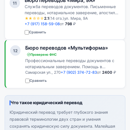
Бюро переводов «Мира, 9А»
11
Служба переводов документов. Письменные
переводы, нотариальное заверение, апостиль
★★☆☆☆
2.1
(14 отз.)
ул. Мира, 9А
и подготовка документов для использования за
+7 (917) 158-59-08
от
798
₽
рубежом.
Сравнить
Бюро переводов «Мультиформа»
12
Проверено ФНС
Профессиональные переводы документов с
нотариальным заверением. Помощь в
Самарская ул., 270
+7 (902) 374-72-83
от
2400
₽
подготовке документов для государственных
органов, консульств и международных
Сравнить
организаций.
Что такое юридический перевод
Юридический перевод требует глубокого знания
правовой терминологии двух стран и умения
сохранять юридическую силу документа. Малейшая