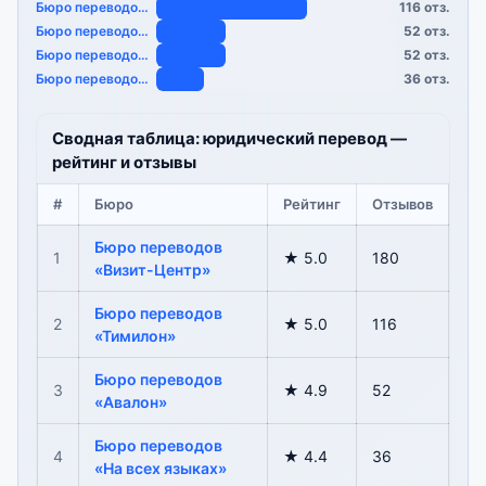
Бюро переводов «…
116 отз.
Бюро переводов «…
52 отз.
Бюро переводов «…
52 отз.
Бюро переводов «…
36 отз.
Сводная таблица: юридический перевод —
рейтинг и отзывы
#
Бюро
Рейтинг
Отзывов
Бюро переводов
1
★ 5.0
180
«Визит-Центр»
Бюро переводов
2
★ 5.0
116
«Тимилон»
Бюро переводов
3
★ 4.9
52
«Авалон»
Бюро переводов
4
★ 4.4
36
«На всех языках»