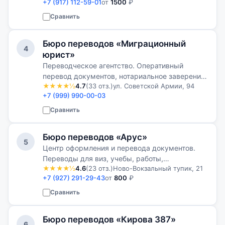
+7 (917) 112-59-01
от
1500
₽
нотариальным заверением. Консультации по
апостилю и легализации документов.
Сравнить
Бюро переводов «Миграционный
4
юрист»
Переводческое агентство. Оперативный
перевод документов, нотариальное заверение,
★★★★½
4.7
(33 отз.)
ул. Советской Армии, 94
апостиль и подготовка документов для
+7 (999) 990-00-03
использования в России и за границей.
Сравнить
Бюро переводов «Арус»
5
Центр оформления и перевода документов.
Переводы для виз, учебы, работы,
★★★★½
4.6
(23 отз.)
Ново-Вокзальный тупик, 21
регистрации брака, получения гражданства и
+7 (927) 291-29-43
от
800
₽
других официальных процедур.
Сравнить
Бюро переводов «Кирова 387»
6