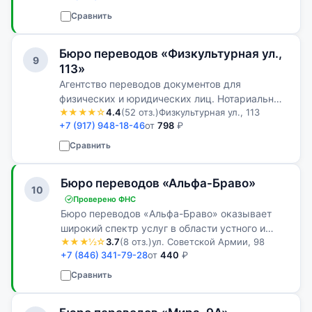
собираетесь за границу отдохнуть или учит…
Сравнить
Бюро переводов «Физкультурная ул.,
9
113»
Агентство переводов документов для
физических и юридических лиц. Нотариальные
★★★★☆
4.4
(52 отз.)
Физкультурная ул., 113
переводы, апостиль, легализация документов,
+7 (917) 948-18-46
от
798
₽
помощь в подготовке документов для подачи в
государственные органы и зарубежны…
Сравнить
Бюро переводов «Альфа-Браво»
10
Проверено ФНС
Бюро переводов «Альфа-Браво» оказывает
широкий спектр услуг в области устного и
★★★½☆
3.7
(8 отз.)
ул. Советской Армии, 98
письменного перевода различной тематики и
+7 (846) 341-79-28
от
440
₽
сложности как для предприятий и
организаций, так и для частных лиц.
Сравнить