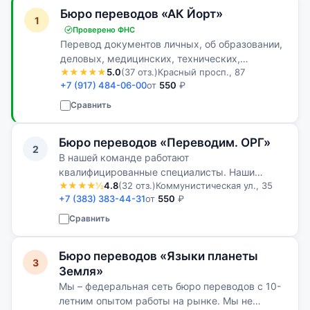
Бюро переводов «АК Йорт»
1
Проверено ФНС
Перевод документов личных, об образовании,
деловых, медицинских, технических,
★★★★★
5.0
(37 отз.)
Красный просп., 87
судебных, нотариальных, финансовых,
+7 (917) 484-06-00
от
550
₽
юридических и др.
Сравнить
Бюро переводов «Переводим. ОРГ»
2
В нашей команде работают
квалифицированные специалисты. Наши
★★★★½
4.8
(32 отз.)
Коммунистическая ул., 35
клиенты всегда остаются довольными
+7 (383) 383-44-31
от
550
₽
качеством нашей работы
Сравнить
Бюро переводов «Языки планеты
3
Земля»
Мы – федеральная сеть бюро переводов с 10-
летним опытом работы на рынке. Мы не