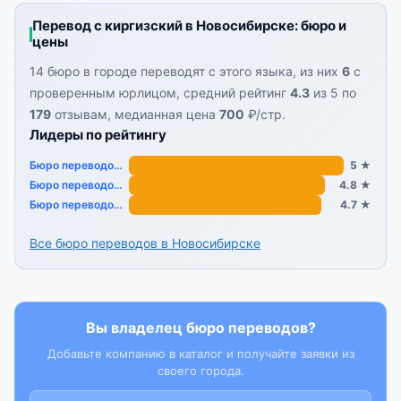
Перевод с киргизский в Новосибирске: бюро и
цены
14 бюро в городе переводят с этого языка, из них
6
с
проверенным юрлицом, средний рейтинг
4.3
из 5 по
179
отзывам, медианная цена
700
₽/стр.
Лидеры по рейтингу
Бюро переводов «АК Йорт»
5 ★
Бюро переводов «Переводим. ОРГ»
4.8 ★
Бюро переводов «Языки планеты Земля»
4.7 ★
Все бюро переводов в Новосибирске
Вы владелец бюро переводов?
Добавьте компанию в каталог и получайте заявки из
своего города.