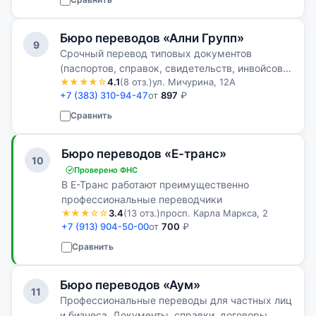
Бюро переводов «Ални Групп»
9
Срочный перевод типовых документов
(паспортов, справок, свидетельств, инвойсов и
★★★★☆
4.1
(8 отз.)
ул. Мичурина, 12А
т. п.)
+7 (383) 310-94-47
от
897
₽
Сравнить
Бюро переводов «Е-транс»
10
Проверено ФНС
В Е-Транс работают преимущественно
профессиональные переводчики
★★★☆☆
3.4
(13 отз.)
просп. Карла Маркса, 2
+7 (913) 904-50-00
от
700
₽
Сравнить
Бюро переводов «Аум»
11
Профессиональные переводы для частных лиц
и бизнеса. Документы, справки, договоры,