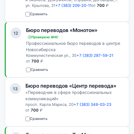
ул. Крылова, 31
+7 (383) 209-20-11
от
700
₽
нотариальное заверение и апостиль.
Сравнить
Бюро переводов «Монотон»
12
Проверено ФНС
Профессиональное бюро переводов в центре
Новосибирска
Коммунистическая ул., 35
+7 (383) 287-59-21
от
700
₽
Сравнить
Бюро переводов «Центр перевода»
13
«Переводчик в сфере профессиональных
коммуникаций»
просп. Карла Маркса, 20
+7 (383) 346-03-23
от
700
₽
Сравнить