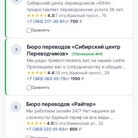
Сибирский центр переводчиков «ЮНА»
предоставляет переводческие услуги 26 лет.
★★★★☆
4.3
(7 отз.)
Красный просп., 75
+7 (383) 217-30-87
от
700
₽
Сравнить
Бюро переводов «Сибирский центр
7
Переводчиков»
Проверено ФНС
Мы рады приветствовать вас на нашем сайте.
Приглашаем вас к сотрудничеству и обещаем
★★★★☆
4.4
(18 отз.)
Красный просп., 29
сделать все, что в наших силах, чтобы это
+7 (383) 363-55-79
от
1100
₽
сотрудничество принесло вам
удовлетворение.
Сравнить
Бюро переводов «Райтер»
8
Мы работаем онлайн 24/7 Нет наценки за
сложность! Единый тариф на все виды
★★★★☆
4.0
(5 отз.)
Каменская ул., 32
письменного перевода За чашкой кофе мы
+7 (383) 222-01-63
от
600
₽
обсудим все Ваши требования и найдем
оптимальный вариант сотрудничества
Сравнить