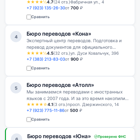
★★★★½
4.7
(24 отз.)
Фабричная ул., 4
просто переводим, а находим индивидуальный
+7 (923) 135-26-30
от
700
₽
подход к каждому клиенту.
Сравнить
Бюро переводов «Кона»
4
Экспертный центр переводов. Подготовка и
перевод документов для официального
★★★★½
4.5
(32 отз.)
ул. Дуси Ковальчук, 396
использования в России и за рубежом.
+7 (383) 213-83-03
от
900
₽
Сравнить
Бюро переводов «Атолл»
5
Мы занимаемся переводами с иностранных
языков с 2007 года. И за это время накопили
★★★★☆
4.1
(3 отз.)
просп. Дзержинского, 14
большой опыт работы как с текстовыми
+7 (923) 775-11-86
от
500
₽
переводами различной направленности и
сложности, так и в переводах личных
Сравнить
докуме…
Бюро переводов «Юна»
Проверено ФНС
6