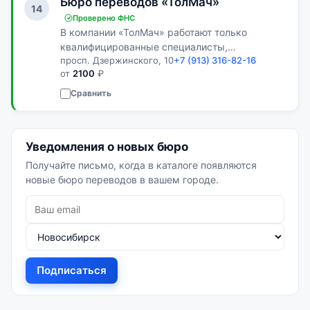
Бюро переводов «ТолМач»
14
Проверено ФНС
В компании «ТолМач» работают только
квалифицированные специалисты,
просп. Дзержинского, 10
+7 (913) 316-82-16
доказавшие свою прибыль.
от
2100
₽
Сравнить
Уведомления о новых бюро
Получайте письмо, когда в каталоге появляются
новые бюро переводов в вашем городе.
Подписаться